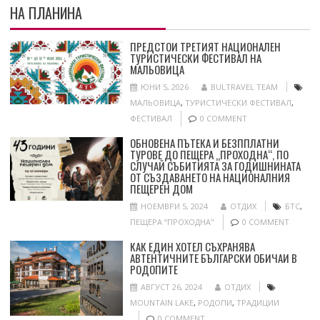
НА ПЛАНИНА
ПРЕДСТОИ ТРЕТИЯТ НАЦИОНАЛЕН
ТУРИСТИЧЕСКИ ФЕСТИВАЛ НА
МАЛЬОВИЦА
ЮНИ 5, 2026
BULTRAVEL TEAM
МАЛЬОВИЦА
,
ТУРИСТИЧЕСКИ ФЕСТИВАЛ
,
ФЕСТИВАЛ
0 COMMENT
ОБНОВЕНА ПЪТЕКА И БЕЗППЛАТНИ
ТУРОВЕ ДО ПЕЩЕРА „ПРОХОДНА“, ПО
СЛУЧАЙ СЪБИТИЯТА ЗА ГОДИШНИНАТА
ОТ СЪЗДАВАНЕТО НА НАЦИОНАЛНИЯ
ПЕЩЕРЕН ДОМ
НОЕМВРИ 5, 2024
ОТДИХ
БТС
,
ПЕЩЕРА “ПРОХОДНА"
0 COMMENT
КАК ЕДИН ХОТЕЛ СЪХРАНЯВА
АВТЕНТИЧНИТЕ БЪЛГАРСКИ ОБИЧАИ В
РОДОПИТЕ
АВГУСТ 26, 2024
ОТДИХ
MOUNTAIN LAKE
,
РОДОПИ
,
ТРАДИЦИИ
0 COMMENT