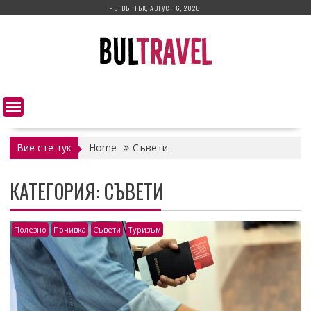
Skip
ЧЕТВЪРТЪК, АВГУСТ 6, 2026
to
content
Вие сте тук
Home
Съвети
КАТЕГОРИЯ:
СЪВЕТИ
Полезно
Почивка
Съвети
Туризъм