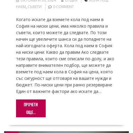
ОКТОМВРИ 30, 2024
ОТДИХ
КОЛА ПОД
НАЕМ
,
СЪВЕТИ
0 COMMENT
Когато искате да вземете кола под наем в
София на ниски цени, има няколко правила и
съвети, които можете да следвате. По този
начин ще увеличите шанса си да попаднете на
най-изгодната оферта. Кола под наем в София
на ниски цени: Какво да правим Ако следвате
тези правила, които сме описали по-долу, и ако
направите внимателен подбор, ще можете да
вземете под наем кола в София на цена, която
със сигурност ще отговаря на вашите нужди и
бюджет. По-ниски цени при ранно резервиране
Един от важните фактори ако искате да…
ПРОЧЕТИ
ОЩЕ...