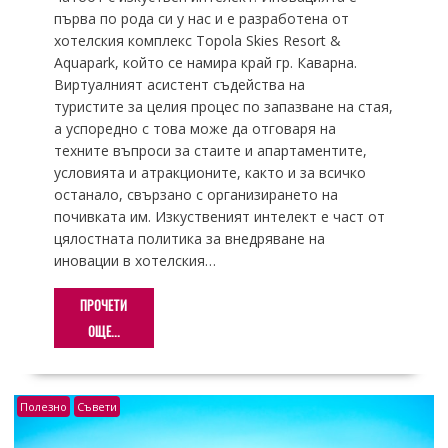
първа по рода си у нас и е разработена от
хотелския комплекс Topola Skies Resort &
Aquapark, който се намира край гр. Каварна.
Виртуалният асистент съдейства на
туристите за целия процес по запазване на стая,
а успоредно с това може да отговаря на
техните въпроси за стаите и апартаментите,
условията и атракционите, както и за всичко
останало, свързано с организирането на
почивката им. Изкуственият интелект е част от
цялостната политика за внедряване на
иновации в хотелския…
ПРОЧЕТИ
ОЩЕ...
Полезно
Съвети