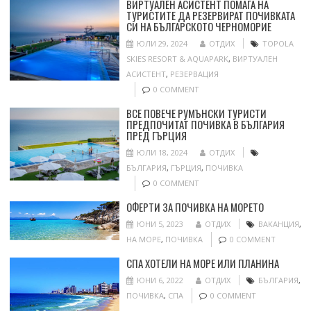
ВИРТУАЛЕН АСИСТЕНТ ПОМАГА НА
ТУРИСТИТЕ ДА РЕЗЕРВИРАТ ПОЧИВКАТА
СИ НА БЪЛГАРСКОТО ЧЕРНОМОРИЕ
ЮЛИ 29, 2024
ОТДИХ
TOPOLA
SKIES RESORT & AQUAPARK
,
ВИРТУАЛЕН
АСИСТЕНТ
,
РЕЗЕРВАЦИЯ
0 COMMENT
ВСЕ ПОВЕЧЕ РУМЪНСКИ ТУРИСТИ
ПРЕДПОЧИТАТ ПОЧИВКА В БЪЛГАРИЯ
ПРЕД ГЪРЦИЯ
ЮЛИ 18, 2024
ОТДИХ
БЪЛГАРИЯ
,
ГЪРЦИЯ
,
ПОЧИВКА
0 COMMENT
ОФЕРТИ ЗА ПОЧИВКА НА МОРЕТО
ЮНИ 5, 2023
ОТДИХ
ВАКАНЦИЯ
,
НА МОРЕ
,
ПОЧИВКА
0 COMMENT
СПА ХОТЕЛИ НА МОРЕ ИЛИ ПЛАНИНА
ЮНИ 6, 2022
ОТДИХ
БЪЛГАРИЯ
,
ПОЧИВКА
,
СПА
0 COMMENT