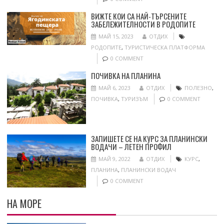
ВИЖТЕ КОИ СА НАЙ-ТЪРСЕНИТЕ
ЗАБЕЛЕЖИТЕЛНОСТИ В РОДОПИТЕ
МАЙ 15, 2023
ОТДИХ
РОДОПИТЕ
,
ТУРИСТИЧЕСКА ПЛАТФОРМА
0 COMMENT
ПОЧИВКА НА ПЛАНИНА
МАЙ 6, 2023
ОТДИХ
ПОЛЕЗНО
,
ПОЧИВКА
,
ТУРИЗЪМ
0 COMMENT
ЗАПИШЕТЕ СЕ НА КУРС ЗА ПЛАНИНСКИ
ВОДАЧИ – ЛЕТЕН ПРОФИЛ
МАЙ 9, 2022
ОТДИХ
КУРС
,
ПЛАНИНА
,
ПЛАНИНСКИ ВОДАЧ
0 COMMENT
НА МОРЕ