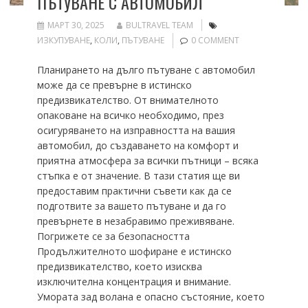
ПЪТУВАНЕ С АВТОМОБИЛ
МАРТ 30, 2025
BULTRAVEL TEAM
ИЗКУПУВАНЕ
,
КОЛИ
,
ПЪТУВАНЕ
0 COMMENT
Планирането на дълго пътуване с автомобил
може да се превърне в истинско
предизвикателство. От внимателното
опаковане на всичко необходимо, през
осигуряването на изправността на вашия
автомобил, до създаването на комфорт и
приятна атмосфера за всички пътници – всяка
стъпка е от значение. В тази статия ще ви
предоставим практични съвети как да се
подготвите за вашето пътуване и да го
превърнете в незабравимо преживяване.
Погрижете се за безопасността
Продължителното шофиране е истинско
предизвикателство, което изисква
изключителна концентрация и внимание.
Умората зад волана е опасно състояние, което