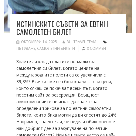
ИСТИНСКИТЕ СЪВЕТИ ЗА ЕВТИН
САМОЛЕТЕН БИЛЕТ
ОКТОМВРИ 14, 2025
BULTRAVEL TEAM
ПЪТУВАНЕ
,
САМОЛЕТНИ БИЛЕТИ
0 COMMENT
Знаете ли как да платите по-малко за
самолетния си билет, когато цените на
международните полети са се увеличили с
39,8%? Всички сме се сблъсквали с тези цени,
които сякаш се покачват всеки път, когато
посетим сайт за резервации. Всъщност
авиокомпаниите не искат да знаете за
определени трикове за по-евтини самолетни
билети, които биха могли да ви спестят до 24%.
Например, знаехте ли, че неделя обикновено е
най-добрият ден за закупуване на по-евтин
самолетен билет? Или че цените често са най-