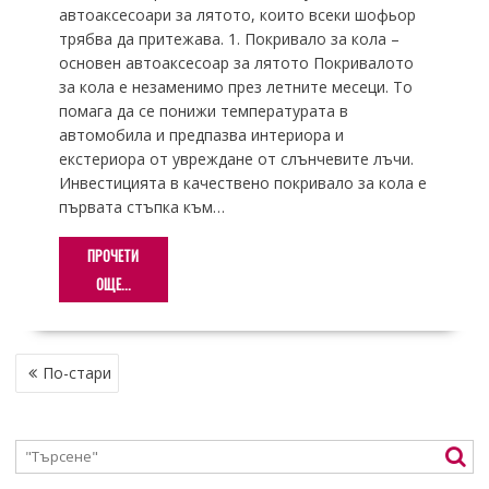
автоаксесоари за лятото, които всеки шофьор
трябва да притежава. 1. Покривало за кола –
основен автоаксесоар за лятото Покривалото
за кола е незаменимо през летните месеци. То
помага да се понижи температурата в
автомобила и предпазва интериора и
екстериора от увреждане от слънчевите лъчи.
Инвестицията в качествено покривало за кола е
първата стъпка към…
ПРОЧЕТИ
ОЩЕ...
НАВИГАЦИЯ
По-стари