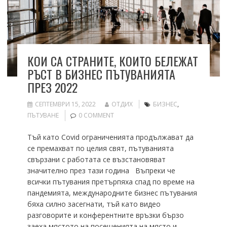
КОИ СА СТРАНИТЕ, КОИТО БЕЛЕЖАТ
РЪСТ В БИЗНЕС ПЪТУВАНИЯТА
ПРЕЗ 2022
СЕПТЕМВРИ 15, 2022
ОТДИХ
БИЗНЕС
,
ПЪТУВАНЕ
0 COMMENT
Тъй като Covid ограниченията продължават да
се премахват по целия свят, пътуванията
свързани с работата се възстановяват
значително през тази година Въпреки че
всички пътувания претърпяха спад по време на
пандемията, международните бизнес пътувания
бяха силно засегнати, тъй като видео
разговорите и конферентните връзки бързо
заеха мястото на посещенията на място и