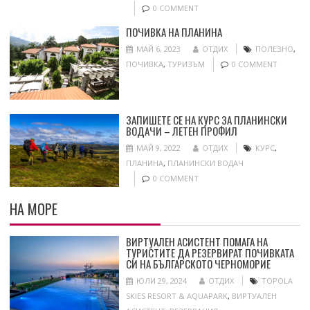
0 COMMENT
ПОЧИВКА НА ПЛАНИНА
МАЙ 6, 2023
ОТДИХ
ПОЛЕЗНО
,
ПОЧИВКА
,
ТУРИЗЪМ
0 COMMENT
ЗАПИШЕТЕ СЕ НА КУРС ЗА ПЛАНИНСКИ
ВОДАЧИ – ЛЕТЕН ПРОФИЛ
МАЙ 9, 2022
ОТДИХ
КУРС
,
ПЛАНИНА
,
ПЛАНИНСКИ ВОДАЧ
0 COMMENT
НА МОРЕ
ВИРТУАЛЕН АСИСТЕНТ ПОМАГА НА
ТУРИСТИТЕ ДА РЕЗЕРВИРАТ ПОЧИВКАТА
СИ НА БЪЛГАРСКОТО ЧЕРНОМОРИЕ
ЮЛИ 29, 2024
ОТДИХ
TOPOLA
SKIES RESORT & AQUAPARK
,
ВИРТУАЛЕН