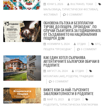
ЮНИ 5, 2026
BULTRAVEL TEAM
МАЛЬОВИЦА
,
ТУРИСТИЧЕСКИ ФЕСТИВАЛ
,
ФЕСТИВАЛ
0 COMMENT
ОБНОВЕНА ПЪТЕКА И БЕЗППЛАТНИ
ТУРОВЕ ДО ПЕЩЕРА „ПРОХОДНА“, ПО
СЛУЧАЙ СЪБИТИЯТА ЗА ГОДИШНИНАТА
ОТ СЪЗДАВАНЕТО НА НАЦИОНАЛНИЯ
ПЕЩЕРЕН ДОМ
НОЕМВРИ 5, 2024
ОТДИХ
БТС
,
ПЕЩЕРА “ПРОХОДНА"
0 COMMENT
КАК ЕДИН ХОТЕЛ СЪХРАНЯВА
АВТЕНТИЧНИТЕ БЪЛГАРСКИ ОБИЧАИ В
РОДОПИТЕ
АВГУСТ 26, 2024
ОТДИХ
MOUNTAIN LAKE
,
РОДОПИ
,
ТРАДИЦИИ
0 COMMENT
ВИЖТЕ КОИ СА НАЙ-ТЪРСЕНИТЕ
ЗАБЕЛЕЖИТЕЛНОСТИ В РОДОПИТЕ
МАЙ 15, 2023
ОТДИХ
РОДОПИТЕ
,
ТУРИСТИЧЕСКА ПЛАТФОРМА