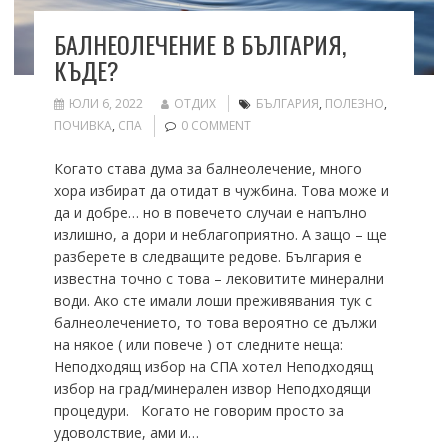
БАЛНЕОЛЕЧЕНИЕ В БЪЛГАРИЯ,
КЪДЕ?
ЮЛИ 6, 2022
ОТДИХ
БЪЛГАРИЯ
,
ПОЛЕЗНО
,
ПОЧИВКА
,
СПА
0 COMMENT
Когато става дума за балнеолечение, много
хора избират да отидат в чужбина. Това може и
да и добре… но в повечето случаи е напълно
излишно, а дори и неблагоприятно. А защо – ще
разберете в следващите редове. България е
известна точно с това – лековитите минерални
води. Ако сте имали лоши преживявания тук с
балнеолечението, то това вероятно се дължи
на някое ( или повече ) от следните неща:
Неподходящ избор на СПА хотел Неподходящ
избор на град/минерален извор Неподходящи
процедури. Когато не говорим просто за
удоволствие, ами и…