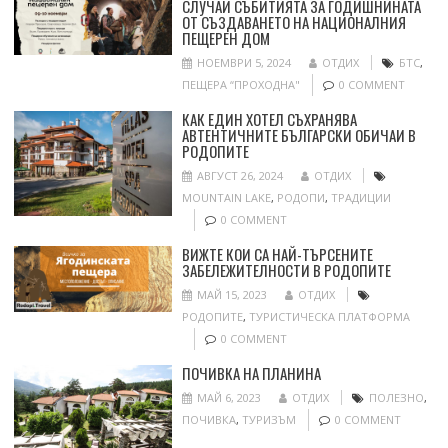
СЛУЧАЙ СЪБИТИЯТА ЗА ГОДИШНИНАТА
ОТ СЪЗДАВАНЕТО НА НАЦИОНАЛНИЯ
ПЕЩЕРЕН ДОМ
НОЕМВРИ 5, 2024
ОТДИХ
БТС
,
ПЕЩЕРА “ПРОХОДНА"
0 COMMENT
КАК ЕДИН ХОТЕЛ СЪХРАНЯВА
АВТЕНТИЧНИТЕ БЪЛГАРСКИ ОБИЧАИ В
РОДОПИТЕ
АВГУСТ 26, 2024
ОТДИХ
MOUNTAIN LAKE
,
РОДОПИ
,
ТРАДИЦИИ
0 COMMENT
ВИЖТЕ КОИ СА НАЙ-ТЪРСЕНИТЕ
ЗАБЕЛЕЖИТЕЛНОСТИ В РОДОПИТЕ
МАЙ 15, 2023
ОТДИХ
РОДОПИТЕ
,
ТУРИСТИЧЕСКА ПЛАТФОРМА
0 COMMENT
ПОЧИВКА НА ПЛАНИНА
МАЙ 6, 2023
ОТДИХ
ПОЛЕЗНО
,
ПОЧИВКА
,
ТУРИЗЪМ
0 COMMENT