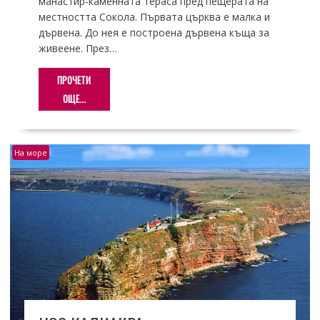
манастир-каменната тераса пред пещерата на
местността Сокола. Първата църква е малка и
дървена. До нея е построена дървена къща за
живеене. През…
ПРОЧЕТИ
ОЩЕ...
На море