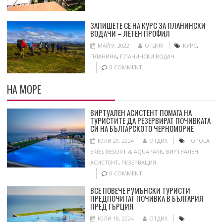
ЗАПИШЕТЕ СЕ НА КУРС ЗА ПЛАНИНСКИ
ВОДАЧИ – ЛЕТЕН ПРОФИЛ
МАЙ 9, 2022
ОТДИХ
КУРС
,
ПЛАНИНА
,
ПЛАНИНСКИ ВОДАЧ
0 COMMENT
НА МОРЕ
ВИРТУАЛЕН АСИСТЕНТ ПОМАГА НА
ТУРИСТИТЕ ДА РЕЗЕРВИРАТ ПОЧИВКАТА
СИ НА БЪЛГАРСКОТО ЧЕРНОМОРИЕ
ЮЛИ 29, 2024
ОТДИХ
TOPOLA
SKIES RESORT & AQUAPARK
,
ВИРТУАЛЕН
АСИСТЕНТ
,
РЕЗЕРВАЦИЯ
0 COMMENT
ВСЕ ПОВЕЧЕ РУМЪНСКИ ТУРИСТИ
ПРЕДПОЧИТАТ ПОЧИВКА В БЪЛГАРИЯ
ПРЕД ГЪРЦИЯ
ЮЛИ 18, 2024
ОТДИХ