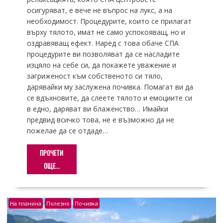
осигуряват, е вече не въпрос на лукс, а на
необходимост. Процедурите, които се прилагат
върху тялото, имат не само успокояващ, но и
оздравяващ ефект. Наред с това обаче СПА
процедурите ви позволяват да се насладите
изцяло на себе си, да покажете уважение и
загриженост към собственото си тяло,
дарявайки му заслужена почивка. Помагат ви да
се вдъхновите, да слеете тялото и емоциите си
в едно, даряват ви блаженство… Имайки
предвид всичко това, не е възможно да не
пожелае да се отдаде…
ПРОЧЕТИ
ОЩЕ...
На планина
Полезно
Почивка