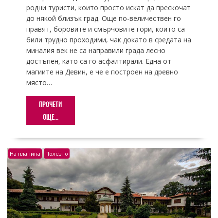
родни туристи, които просто искат да прескочат
до някой близък град. Още по-величествен го
правят, боровите и смърчовите гори, които са
били трудно проходими, чак докато в средата на
миналия век не са направили града лесно
достъпен, като са го асфалтирали. Една от
магиите на Девин, е че е построен на древно
място…
ПРОЧЕТИ
ОЩЕ...
На планина
Полезно