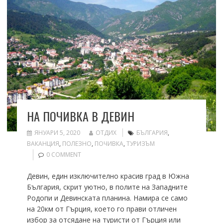
НА ПОЧИВКА В ДЕВИН
ЯНУАРИ 5, 2020
ОТДИХ
БЪЛГАРИЯ
,
ВАКАНЦИЯ
,
ПОЛЕЗНО
,
ПОЧИВКА
,
ТУРИЗЪМ
0 COMMENT
Девин, eдин изключително красив град в Южна
България, скрит уютно, в полите на Западните
Родопи и Девинската планина. Намира се само
на 20км от Гърция, което го прави отличен
избор за отсядане на туристи от Гърция или