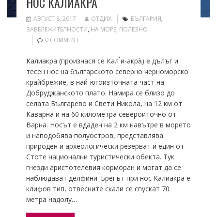
НОС КАЛИАКРА
АВГУСТ 8, 2017
ОТДИХ
БЪЛГАРИЯ
,
ЗАБЕЛЕЖИТЕЛНОСТИ
,
НА МОРЕ
,
ПОЛЕЗНО
0 COMMENT
Калиакра (произнася се Кал ̀и-акра̀) е дълъг и
тесен нос на българското северно черноморско
крайбрежие, в най-югоизточната част на
Добруджанското плато. Намира се близо до
селата Българево и Свети Никола, на 12 км от
Каварна и на 60 километра североиточно от
Варна. Носът е вдаден на 2 км навътре в морето
и наподобява полуостров, представлява
природен и археологически резерват и един от
Стоте национални туристически обекта. Тук
гнезди аристотелевия корморан и могат да се
наблюдават делфини. Брегът при нос Калиакра е
клифов тип, отвесните скали се спускат 70
метра надолу…