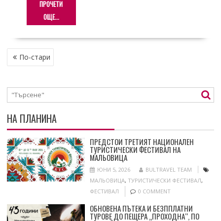
ПРОЧЕТИ
ОЩЕ...
НАВИГАЦИЯ
По-стари
НА ПЛАНИНА
ПРЕДСТОИ ТРЕТИЯТ НАЦИОНАЛЕН
ТУРИСТИЧЕСКИ ФЕСТИВАЛ НА
МАЛЬОВИЦА
ЮНИ 5, 2026
BULTRAVEL TEAM
МАЛЬОВИЦА
,
ТУРИСТИЧЕСКИ ФЕСТИВАЛ
,
ФЕСТИВАЛ
0 COMMENT
ОБНОВЕНА ПЪТЕКА И БЕЗППЛАТНИ
ТУРОВЕ ДО ПЕЩЕРА „ПРОХОДНА“, ПО