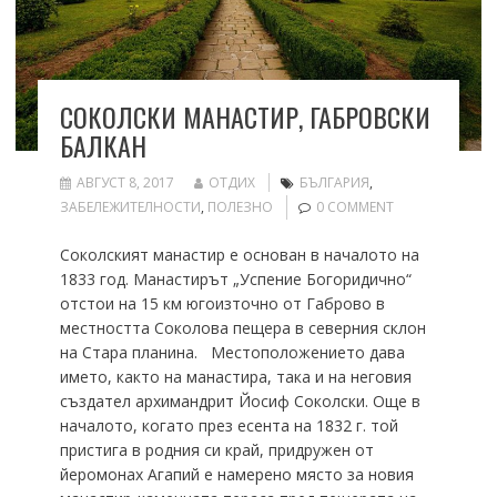
СОКОЛСКИ МАНАСТИР, ГАБРОВСКИ
БАЛКАН
АВГУСТ 8, 2017
ОТДИХ
БЪЛГАРИЯ
,
ЗАБЕЛЕЖИТЕЛНОСТИ
,
ПОЛЕЗНО
0 COMMENT
Соколският манастир е основан в началото на
1833 год. Манастирът „Успение Богоридично“
отстои на 15 км югоизточно от Габрово в
местността Соколова пещера в северния склон
на Стара планина. Местоположението дава
името, както на манастира, така и на неговия
създател архимандрит Йосиф Соколски. Още в
началото, когато през есента на 1832 г. той
пристига в родния си край, придружен от
йеромонах Агапий е намерено място за новия