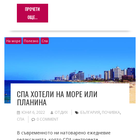
ПРОЧЕТИ
ОЩЕ...
На море
Полезно
Спа
СПА ХОТЕЛИ НА МОРЕ ИЛИ
ПЛАНИНА
ЮНИ 6, 2022
ОТДИХ
БЪЛГАРИЯ
,
ПОЧИВКА
,
СПА
0 COMMENT
В съвременното ни натоварено ежедневие
релаксацията, която СПА центровете