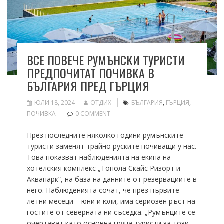
ВСЕ ПОВЕЧЕ РУМЪНСКИ ТУРИСТИ
ПРЕДПОЧИТАТ ПОЧИВКА В
БЪЛГАРИЯ ПРЕД ГЪРЦИЯ
ЮЛИ 18, 2024
ОТДИХ
БЪЛГАРИЯ
,
ГЪРЦИЯ
,
ПОЧИВКА
0 COMMENT
През последните няколко години румънските
туристи заменят трайно руските почиващи у нас.
Това показват наблюденията на екипа на
хотелския комплекс „Топола Скайс Ризорт и
Аквапарк“, на база на данните от резервациите в
него. Наблюденията сочат, че през първите
летни месеци – юни и юли, има сериозен ръст на
гостите от северната ни съседка. „Румънците се
очертават като основна група туристи за този