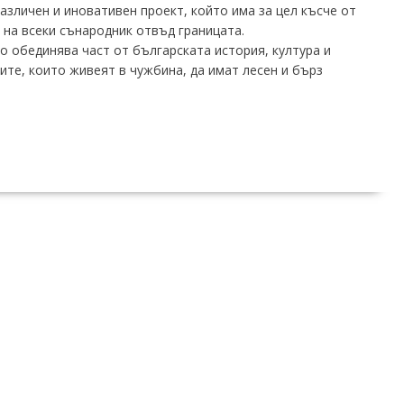
азличен и иновативен проект, който има за цел късче от
 на всеки сънародник отвъд границата.
 обединява част от българската история, култура и
рите, които живеят в чужбина, да имат лесен и бърз