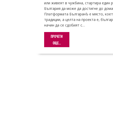
или живеят в чужбина, стартира един р
България да може да достигне до дома
Платформата БългаранЪ е място, което
традиции, а целта на проекта е, бълга
начин да се сдобият с…
ПРОЧЕТИ
ОЩЕ...