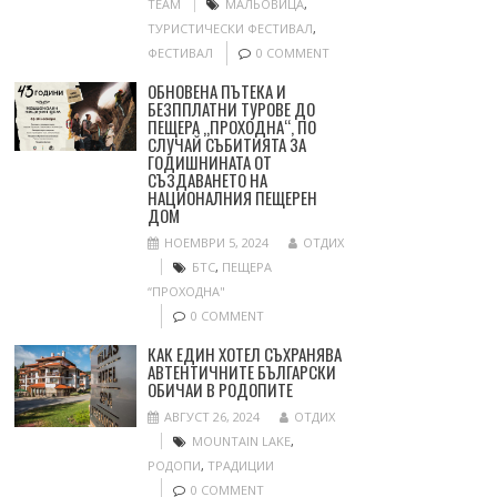
TEAM
МАЛЬОВИЦА
,
ТУРИСТИЧЕСКИ ФЕСТИВАЛ
,
ФЕСТИВАЛ
0 COMMENT
ОБНОВЕНА ПЪТЕКА И
БЕЗППЛАТНИ ТУРОВЕ ДО
ПЕЩЕРА „ПРОХОДНА“, ПО
СЛУЧАЙ СЪБИТИЯТА ЗА
ГОДИШНИНАТА ОТ
СЪЗДАВАНЕТО НА
НАЦИОНАЛНИЯ ПЕЩЕРЕН
ДОМ
НОЕМВРИ 5, 2024
ОТДИХ
БТС
,
ПЕЩЕРА
“ПРОХОДНА"
0 COMMENT
КАК ЕДИН ХОТЕЛ СЪХРАНЯВА
АВТЕНТИЧНИТЕ БЪЛГАРСКИ
ОБИЧАИ В РОДОПИТЕ
АВГУСТ 26, 2024
ОТДИХ
MOUNTAIN LAKE
,
РОДОПИ
,
ТРАДИЦИИ
0 COMMENT