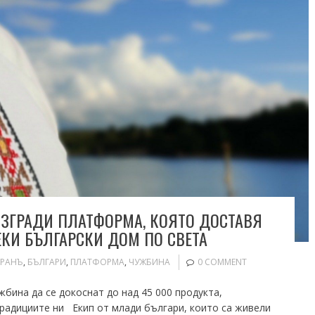
ИЗГРАДИ ПЛАТФОРМА, КОЯТО ДОСТАВЯ
ЕКИ БЪЛГАРСКИ ДОМ ПО СВЕТА
АРАНЪ
,
БЪЛГАРИ
,
ПЛАТФОРМА
,
ЧУЖБИНА
0 COMMENT
бина да се докоснат до над 45 000 продукта,
традициите ни Екип от млади българи, които са живели