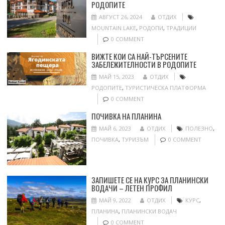
РОДОПИТЕ
АВГУСТ 26, 2024
ОТДИХ
MOUNTAIN LAKE
,
РОДОПИ
,
ТРАДИЦИИ
0 COMMENT
ВИЖТЕ КОИ СА НАЙ-ТЪРСЕНИТЕ
ЗАБЕЛЕЖИТЕЛНОСТИ В РОДОПИТЕ
МАЙ 15, 2023
ОТДИХ
РОДОПИТЕ
,
ТУРИСТИЧЕСКА ПЛАТФОРМА
0 COMMENT
ПОЧИВКА НА ПЛАНИНА
МАЙ 6, 2023
ОТДИХ
ПОЛЕЗНО
,
ПОЧИВКА
,
ТУРИЗЪМ
0 COMMENT
ЗАПИШЕТЕ СЕ НА КУРС ЗА ПЛАНИНСКИ
ВОДАЧИ – ЛЕТЕН ПРОФИЛ
МАЙ 9, 2022
ОТДИХ
КУРС
,
ПЛАНИНА
,
ПЛАНИНСКИ ВОДАЧ
0 COMMENT