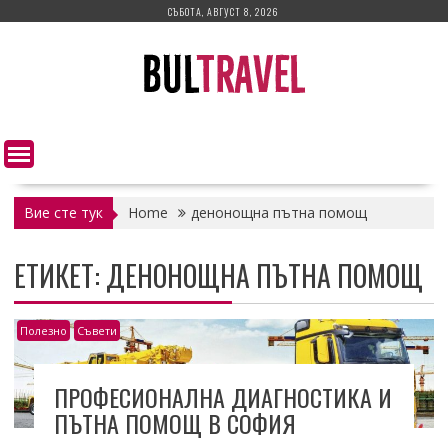
Skip
СЪБОТА, АВГУСТ 8, 2026
to
content
Вие сте тук
Home
денонощна пътна помощ
ЕТИКЕТ:
ДЕНОНОЩНА ПЪТНА ПОМОЩ
Полезно
Съвети
ПРОФЕСИОНАЛНА ДИАГНОСТИКА И
ПЪТНА ПОМОЩ В СОФИЯ