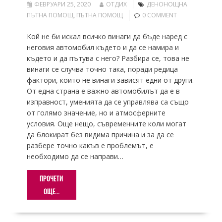
ФЕВРУАРИ 25, 2020
ОТДИХ
ДЕНОНОЩНА
ПЪТНА ПОМОЩ
,
ПЪТНА ПОМОЩ
0 COMMENT
Кой не би искал всичко винаги да бъде наред с
неговия автомобил където и да се намира и
където и да пътува с него? Разбира се, това не
винаги се случва точно така, поради редица
фактори, които не винаги зависят едни от други.
От една страна е важно автомобилът да е в
изправност, уменията да се управлява са също
от голямо значение, но и атмосферните
условия. Още нещо, съвременните коли могат
да блокират без видима причина и за да се
разбере точно какъв е проблемът, е
необходимо да се направи…
ПРОЧЕТИ
ОЩЕ...