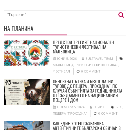
НА ПЛАНИНА
ПРЕДСТОИ ТРЕТИЯТ НАЦИОНАЛЕН
ТУРИСТИЧЕСКИ ФЕСТИВАЛ НА
МАЛЬОВИЦА
ЮНИ 5, 2026
BULTRAVEL TEAM
МАЛЬОВИЦА
,
ТУРИСТИЧЕСКИ ФЕСТИВАЛ
,
ФЕСТИВАЛ
0 COMMENT
ОБНОВЕНА ПЪТЕКА И БЕЗППЛАТНИ
ТУРОВЕ ДО ПЕЩЕРА „ПРОХОДНА“, ПО
СЛУЧАЙ СЪБИТИЯТА ЗА ГОДИШНИНАТА
ОТ СЪЗДАВАНЕТО НА НАЦИОНАЛНИЯ
ПЕЩЕРЕН ДОМ
НОЕМВРИ 5, 2024
ОТДИХ
БТС
,
ПЕЩЕРА “ПРОХОДНА"
0 COMMENT
КАК ЕДИН ХОТЕЛ СЪХРАНЯВА
АВТЕНТИЧНИТЕ БЪЛГАРСКИ ОБИЧАИ В