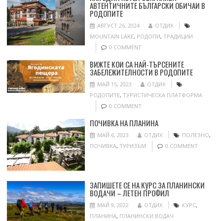
АВТЕНТИЧНИТЕ БЪЛГАРСКИ ОБИЧАИ В
РОДОПИТЕ
АВГУСТ 26, 2024
ОТДИХ
MOUNTAIN LAKE
,
РОДОПИ
,
ТРАДИЦИИ
0 COMMENT
ВИЖТЕ КОИ СА НАЙ-ТЪРСЕНИТЕ
ЗАБЕЛЕЖИТЕЛНОСТИ В РОДОПИТЕ
МАЙ 15, 2023
ОТДИХ
РОДОПИТЕ
,
ТУРИСТИЧЕСКА ПЛАТФОРМА
0 COMMENT
ПОЧИВКА НА ПЛАНИНА
МАЙ 6, 2023
ОТДИХ
ПОЛЕЗНО
,
ПОЧИВКА
,
ТУРИЗЪМ
0 COMMENT
ЗАПИШЕТЕ СЕ НА КУРС ЗА ПЛАНИНСКИ
ВОДАЧИ – ЛЕТЕН ПРОФИЛ
МАЙ 9, 2022
ОТДИХ
КУРС
,
ПЛАНИНА
,
ПЛАНИНСКИ ВОДАЧ