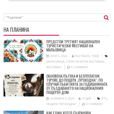
НА ПЛАНИНА
ПРЕДСТОИ ТРЕТИЯТ НАЦИОНАЛЕН
ТУРИСТИЧЕСКИ ФЕСТИВАЛ НА
МАЛЬОВИЦА
ЮНИ 5, 2026
BULTRAVEL TEAM
МАЛЬОВИЦА
,
ТУРИСТИЧЕСКИ ФЕСТИВАЛ
,
ФЕСТИВАЛ
0 COMMENT
ОБНОВЕНА ПЪТЕКА И БЕЗППЛАТНИ
ТУРОВЕ ДО ПЕЩЕРА „ПРОХОДНА“, ПО
СЛУЧАЙ СЪБИТИЯТА ЗА ГОДИШНИНАТА
ОТ СЪЗДАВАНЕТО НА НАЦИОНАЛНИЯ
ПЕЩЕРЕН ДОМ
НОЕМВРИ 5, 2024
ОТДИХ
БТС
,
ПЕЩЕРА “ПРОХОДНА"
0 COMMENT
КАК ЕДИН ХОТЕЛ СЪХРАНЯВА