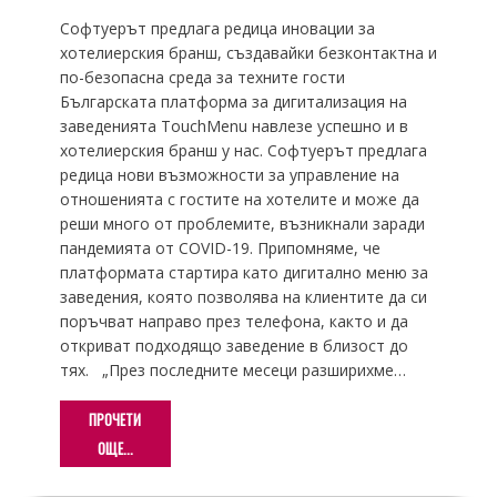
Софтуерът предлага редица иновации за
хотелиерския бранш, създавайки безконтактна и
по-безопасна среда за техните гости
Българската платформа за дигитализация на
заведенията TouchMenu навлезе успешно и в
хотелиерския бранш у нас. Софтуерът предлага
редица нови възможности за управление на
отношенията с гостите на хотелите и може да
реши много от проблемите, възникнали заради
пандемията от COVID-19. Припомняме, че
платформата стартира като дигитално меню за
заведения, която позволява на клиентите да си
поръчват направо през телефона, както и да
откриват подходящо заведение в близост до
тях. „През последните месеци разширихме…
ПРОЧЕТИ
ОЩЕ...