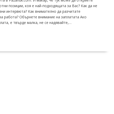
та в Pazarluk.com. И макар, че тук може да откриете
тни позиции, коя е най-подходящата за Вас? Как да не
вни интервюта? Как внимателно да разчитате
за работа? Обърнете внимание на заплатата Ако
ата, е твърде малка, не се надявайте,…