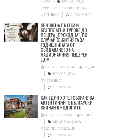
TEAM
МАЛЬОВИЦА
,
ТУРИСТИЧЕСКИ ФЕСТИВАЛ
,
ФЕСТИВАЛ
0 COMMENT
ОБНОВЕНА ПЪТЕКА И
БЕЗППЛАТНИ ТУРОВЕ ДО
ПЕЩЕРА „ПРОХОДНА“, ПО
СЛУЧАЙ СЪБИТИЯТА ЗА
ГОДИШНИНАТА ОТ
СЪЗДАВАНЕТО НА
НАЦИОНАЛНИЯ ПЕЩЕРЕН
ДОМ
НОЕМВРИ 5, 2024
ОТДИХ
БТС
,
ПЕЩЕРА
“ПРОХОДНА"
0 COMMENT
КАК ЕДИН ХОТЕЛ СЪХРАНЯВА
АВТЕНТИЧНИТЕ БЪЛГАРСКИ
ОБИЧАИ В РОДОПИТЕ
АВГУСТ 26, 2024
ОТДИХ
MOUNTAIN LAKE
,
РОДОПИ
,
ТРАДИЦИИ
0 COMMENT