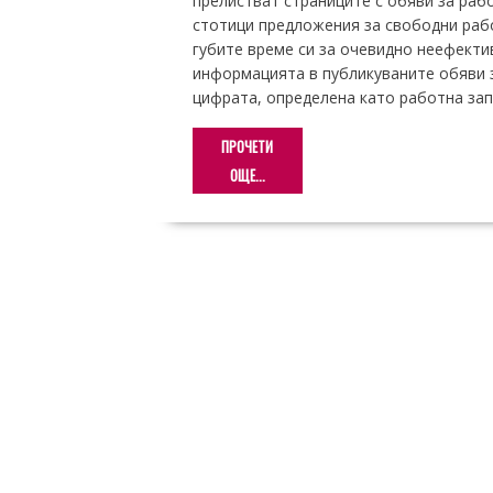
прелистват страниците с обяви за рабо
стотици предложения за свободни рабо
губите време си за очевидно неефекти
информацията в публикуваните обяви 
цифрата, определена като работна запл
ПРОЧЕТИ
ОЩЕ...