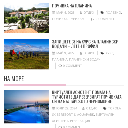
ПОЧИВКА НА ПЛАНИНА
МАЙ 6, 2023
ОТДИХ
ПОЛЕЗНО
,
ПОЧИВКА
,
ТУРИЗЪМ
0 COMMENT
ЗАПИШЕТЕ СЕ НА КУРС ЗА ПЛАНИНСКИ
ВОДАЧИ – ЛЕТЕН ПРОФИЛ
МАЙ 9, 2022
ОТДИХ
КУРС
,
ПЛАНИНА
,
ПЛАНИНСКИ ВОДАЧ
0 COMMENT
НА МОРЕ
ВИРТУАЛЕН АСИСТЕНТ ПОМАГА НА
ТУРИСТИТЕ ДА РЕЗЕРВИРАТ ПОЧИВКАТА
СИ НА БЪЛГАРСКОТО ЧЕРНОМОРИЕ
ЮЛИ 29, 2024
ОТДИХ
TOPOLA
SKIES RESORT & AQUAPARK
,
ВИРТУАЛЕН
АСИСТЕНТ
,
РЕЗЕРВАЦИЯ
0 COMMENT