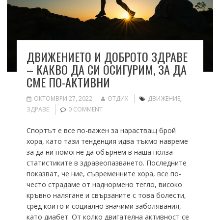
ДВИЖЕНИЕТО И ДОБРОТО ЗДРАВЕ
– КАКВО ДА СИ ОСИГУРИМ, ЗА ДА
СМЕ ПО-АКТИВНИ
ОКТОМВРИ 27, 2022
ОТДИХ
ДВИЖЕНИЕ
,
ЗДРАВЕ
0 COMMENT
Спортът е все по-важен за нарастващ брой
хора, като тази тенденция идва тъкмо навреме
за да ни помогне да обърнем в наша полза
статистиките в здравеопазването. Последните
показват, че ние, съвременните хора, все по-
често страдаме от наднормено тегло, високо
кръвно налягане и свързаните с това болести,
сред които и социално значими заболявания,
като диабет. От колко двигателна активност се