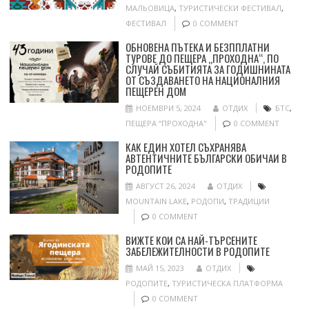
МАЛЬОВИЦА
,
ТУРИСТИЧЕСКИ ФЕСТИВАЛ
,
ФЕСТИВАЛ
0 COMMENT
ОБНОВЕНА ПЪТЕКА И БЕЗППЛАТНИ
ТУРОВЕ ДО ПЕЩЕРА „ПРОХОДНА“, ПО
СЛУЧАЙ СЪБИТИЯТА ЗА ГОДИШНИНАТА
ОТ СЪЗДАВАНЕТО НА НАЦИОНАЛНИЯ
ПЕЩЕРЕН ДОМ
НОЕМВРИ 5, 2024
ОТДИХ
БТС
,
ПЕЩЕРА “ПРОХОДНА"
0 COMMENT
КАК ЕДИН ХОТЕЛ СЪХРАНЯВА
АВТЕНТИЧНИТЕ БЪЛГАРСКИ ОБИЧАИ В
РОДОПИТЕ
АВГУСТ 26, 2024
ОТДИХ
MOUNTAIN LAKE
,
РОДОПИ
,
ТРАДИЦИИ
0 COMMENT
ВИЖТЕ КОИ СА НАЙ-ТЪРСЕНИТЕ
ЗАБЕЛЕЖИТЕЛНОСТИ В РОДОПИТЕ
МАЙ 15, 2023
ОТДИХ
РОДОПИТЕ
,
ТУРИСТИЧЕСКА ПЛАТФОРМА
0 COMMENT