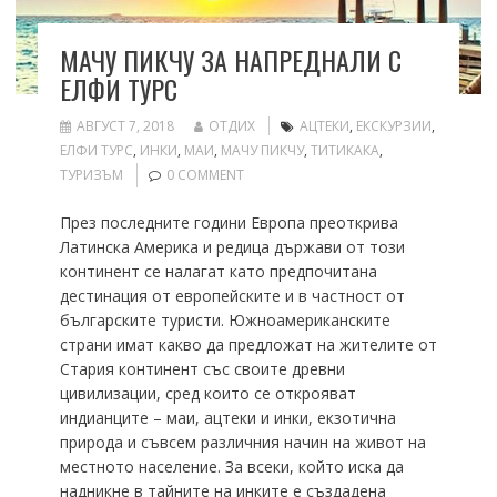
МАЧУ ПИКЧУ ЗА НАПРЕДНАЛИ С
ЕЛФИ ТУРС
АВГУСТ 7, 2018
ОТДИХ
АЦТЕКИ
,
ЕКСКУРЗИИ
,
ЕЛФИ ТУРС
,
ИНКИ
,
МАИ
,
МАЧУ ПИКЧУ
,
ТИТИКАКА
,
ТУРИЗЪМ
0 COMMENT
През последните години Европа преоткрива
Латинска Америка и редица държави от този
континент се налагат като предпочитана
дестинация от европейските и в частност от
българските туристи. Южноамериканските
страни имат какво да предложат на жителите от
Стария континент със своите древни
цивилизации, сред които се открояват
индианците – маи, ацтеки и инки, екзотична
природа и съвсем различния начин на живот на
местното население. За всеки, който иска да
надникне в тайните на инките e създадена