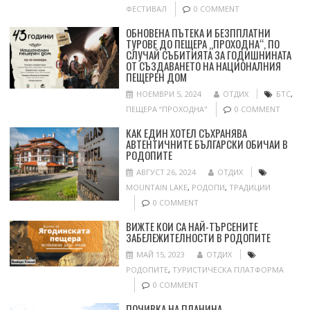
ФЕСТИВАЛ
0 COMMENT
ОБНОВЕНА ПЪТЕКА И БЕЗППЛАТНИ
ТУРОВЕ ДО ПЕЩЕРА „ПРОХОДНА“, ПО
СЛУЧАЙ СЪБИТИЯТА ЗА ГОДИШНИНАТА
ОТ СЪЗДАВАНЕТО НА НАЦИОНАЛНИЯ
ПЕЩЕРЕН ДОМ
НОЕМВРИ 5, 2024
ОТДИХ
БТС
,
ПЕЩЕРА “ПРОХОДНА"
0 COMMENT
КАК ЕДИН ХОТЕЛ СЪХРАНЯВА
АВТЕНТИЧНИТЕ БЪЛГАРСКИ ОБИЧАИ В
РОДОПИТЕ
АВГУСТ 26, 2024
ОТДИХ
MOUNTAIN LAKE
,
РОДОПИ
,
ТРАДИЦИИ
0 COMMENT
ВИЖТЕ КОИ СА НАЙ-ТЪРСЕНИТЕ
ЗАБЕЛЕЖИТЕЛНОСТИ В РОДОПИТЕ
МАЙ 15, 2023
ОТДИХ
РОДОПИТЕ
,
ТУРИСТИЧЕСКА ПЛАТФОРМА
0 COMMENT
ПОЧИВКА НА ПЛАНИНА