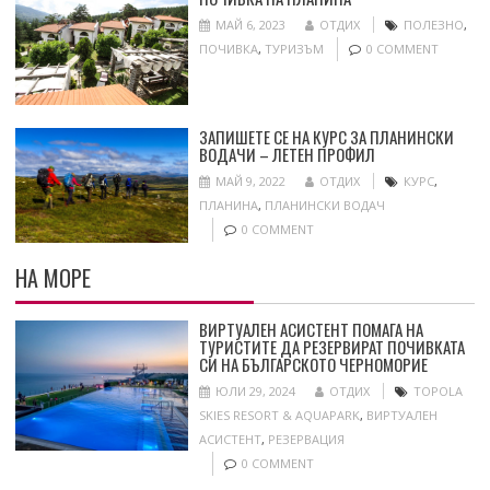
МАЙ 6, 2023
ОТДИХ
ПОЛЕЗНО
,
ПОЧИВКА
,
ТУРИЗЪМ
0 COMMENT
ЗАПИШЕТЕ СЕ НА КУРС ЗА ПЛАНИНСКИ
ВОДАЧИ – ЛЕТЕН ПРОФИЛ
МАЙ 9, 2022
ОТДИХ
КУРС
,
ПЛАНИНА
,
ПЛАНИНСКИ ВОДАЧ
0 COMMENT
НА МОРЕ
ВИРТУАЛЕН АСИСТЕНТ ПОМАГА НА
ТУРИСТИТЕ ДА РЕЗЕРВИРАТ ПОЧИВКАТА
СИ НА БЪЛГАРСКОТО ЧЕРНОМОРИЕ
ЮЛИ 29, 2024
ОТДИХ
TOPOLA
SKIES RESORT & AQUAPARK
,
ВИРТУАЛЕН
АСИСТЕНТ
,
РЕЗЕРВАЦИЯ
0 COMMENT