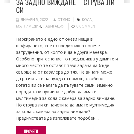
ЗА ЗАДНО ВИЖДАНЕ – СТРУВА ЛИ
СИ
ЯНУАРИ 5, 2022
ОТДИХ
КОЛА
,
МУЛТИМЕДИЯ
,
НАВИГАЦИЯ
0 COMMENT
Паркирането е едно от онези неща в
шофирането, което предизвиква повече
затруднения, от която и да е друга маневра.
Особено притеснение то предизвиква у дамите и
много често те оставят тази задача да бъде
свършена от кавалера до тях. Не винаги може
да разчитате на чуждата помощ, особено
когато ви се налага да пътувате сами. Именно
поради тази причина е добре да имате
мултимедия за кола с камера за задно виждане.
Но струва ли си наистина да имате мултимедия
за кола с камера за задно виждане?
Предимствата да използвате подобен…
ПРОЧЕТИ