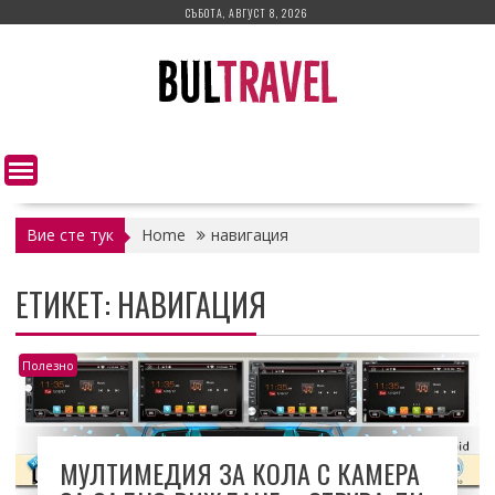
Skip
СЪБОТА, АВГУСТ 8, 2026
to
content
Вие сте тук
Home
навигация
ЕТИКЕТ:
НАВИГАЦИЯ
Полезно
МУЛТИМЕДИЯ ЗА КОЛА С КАМЕРА