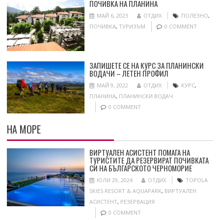
ПОЧИВКА НА ПЛАНИНА
МАЙ 6, 2023
ОТДИХ
ПОЛЕЗНО
,
ПОЧИВКА
,
ТУРИЗЪМ
0 COMMENT
ЗАПИШЕТЕ СЕ НА КУРС ЗА ПЛАНИНСКИ
ВОДАЧИ – ЛЕТЕН ПРОФИЛ
МАЙ 9, 2022
ОТДИХ
КУРС
,
ПЛАНИНА
,
ПЛАНИНСКИ ВОДАЧ
0 COMMENT
НА МОРЕ
ВИРТУАЛЕН АСИСТЕНТ ПОМАГА НА
ТУРИСТИТЕ ДА РЕЗЕРВИРАТ ПОЧИВКАТА
СИ НА БЪЛГАРСКОТО ЧЕРНОМОРИЕ
ЮЛИ 29, 2024
ОТДИХ
TOPOLA
SKIES RESORT & AQUAPARK
,
ВИРТУАЛЕН
АСИСТЕНТ
,
РЕЗЕРВАЦИЯ
0 COMMENT