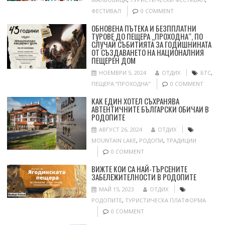
ФЕСТИВАЛ
0 COMMENT
ОБНОВЕНА ПЪТЕКА И БЕЗППЛАТНИ
ТУРОВЕ ДО ПЕЩЕРА „ПРОХОДНА“, ПО
СЛУЧАЙ СЪБИТИЯТА ЗА ГОДИШНИНАТА
ОТ СЪЗДАВАНЕТО НА НАЦИОНАЛНИЯ
ПЕЩЕРЕН ДОМ
НОЕМВРИ 5, 2024
ОТДИХ
БТС
,
ПЕЩЕРА “ПРОХОДНА"
0 COMMENT
КАК ЕДИН ХОТЕЛ СЪХРАНЯВА
АВТЕНТИЧНИТЕ БЪЛГАРСКИ ОБИЧАИ В
РОДОПИТЕ
АВГУСТ 26, 2024
ОТДИХ
MOUNTAIN LAKE
,
РОДОПИ
,
ТРАДИЦИИ
0 COMMENT
ВИЖТЕ КОИ СА НАЙ-ТЪРСЕНИТЕ
ЗАБЕЛЕЖИТЕЛНОСТИ В РОДОПИТЕ
МАЙ 15, 2023
ОТДИХ
РОДОПИТЕ
,
ТУРИСТИЧЕСКА ПЛАТФОРМА
0 COMMENT