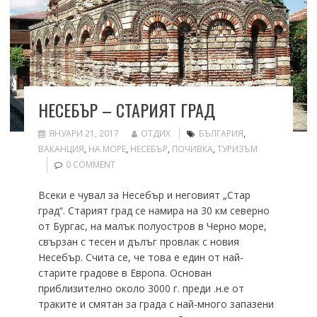
НЕСЕБЪР – СТАРИЯТ ГРАД
ЯНУАРИ 21, 2017
ОТДИХ
БЪЛГАРИЯ
,
ВАКАНЦИЯ
,
НА МОРЕ
,
НЕСЕБЪР
,
ПОЧИВКА
,
ТУРИЗЪМ
0 COMMENT
Всеки е чувал за Несебър и неговият „Стар
град“. Старият град се намира на 30 км северно
от Бургас, на малък полуостров в Черно море,
свързан с тесен и дълъг провлак с новия
Несебър. Счита се, че това е един от най-
старите градове в Европа. Основан
приблизително около 3000 г. преди .н.е от
траките и смятан за града с най-много запазени