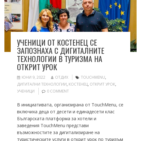
УЧЕНИЦИ ОТ КОСТЕНЕЦ СЕ
ЗАПОЗНАХА С ДИГИТАЛНИТЕ
ТЕХНОЛОГИИ В ТУРИЗМА НА
ОТКРИТ УРОК
ЮНИ 9, 2022
ОТДИХ
TOUCHMENU
,
ДИГИТАЛНИ ТЕХНОЛОГИИ
,
КОСТЕНЕЦ
,
ОТКРИТ УРОК
,
УЧЕНИЦИ
0 COMMENT
В инициативата, организирана от TouchMenu, се
включиха деца от десети и единадесети клас
Българската платформа за хотели и
заведения TouchMеnu представи
възможностите за дигитализиране на
туристическите услуги в открит урок по туризъм