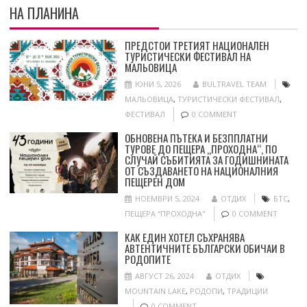
НА ПЛАНИНА
ПРЕДСТОИ ТРЕТИЯТ НАЦИОНАЛЕН
ТУРИСТИЧЕСКИ ФЕСТИВАЛ НА
МАЛЬОВИЦА
ЮНИ 5, 2026
BULTRAVEL TEAM
МАЛЬОВИЦА
,
ТУРИСТИЧЕСКИ ФЕСТИВАЛ
,
ФЕСТИВАЛ
0 COMMENT
ОБНОВЕНА ПЪТЕКА И БЕЗППЛАТНИ
ТУРОВЕ ДО ПЕЩЕРА „ПРОХОДНА“, ПО
СЛУЧАЙ СЪБИТИЯТА ЗА ГОДИШНИНАТА
ОТ СЪЗДАВАНЕТО НА НАЦИОНАЛНИЯ
ПЕЩЕРЕН ДОМ
НОЕМВРИ 5, 2024
ОТДИХ
БТС
,
ПЕЩЕРА “ПРОХОДНА"
0 COMMENT
КАК ЕДИН ХОТЕЛ СЪХРАНЯВА
АВТЕНТИЧНИТЕ БЪЛГАРСКИ ОБИЧАИ В
РОДОПИТЕ
АВГУСТ 26, 2024
ОТДИХ
MOUNTAIN LAKE
,
РОДОПИ
,
ТРАДИЦИИ
0 COMMENT