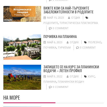
ВИЖТЕ КОИ СА НАЙ-ТЪРСЕНИТЕ
ЗАБЕЛЕЖИТЕЛНОСТИ В РОДОПИТЕ
МАЙ 15, 2023
ОТДИХ
РОДОПИТЕ
,
ТУРИСТИЧЕСКА ПЛАТФОРМА
0 COMMENT
ПОЧИВКА НА ПЛАНИНА
МАЙ 6, 2023
ОТДИХ
ПОЛЕЗНО
,
ПОЧИВКА
,
ТУРИЗЪМ
0 COMMENT
ЗАПИШЕТЕ СЕ НА КУРС ЗА ПЛАНИНСКИ
ВОДАЧИ – ЛЕТЕН ПРОФИЛ
МАЙ 9, 2022
ОТДИХ
КУРС
,
ПЛАНИНА
,
ПЛАНИНСКИ ВОДАЧ
0 COMMENT
НА МОРЕ