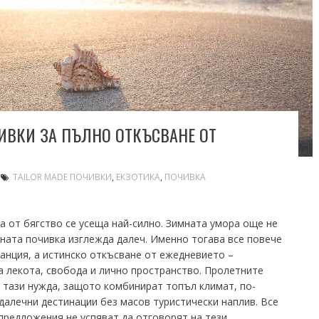
ИВКИ ЗА ПЪЛНО ОТКЪСВАНЕ ОТ
TAILOR MADE ПОЧИВКИ
,
ЕКЗОТИКА
,
ПОЧИВКА
а от бягство се усеща най-силно. Зимната умора още не
тната почивка изглежда далеч. Именно тогава все повече
канция, а истинско откъсване от ежедневието –
а лекота, свобода и лично пространство. Пролетните
 тази нужда, защото комбинират топъл климат, по-
алечни дестинации без масов туристически наплив. Все
предложения не успяват да отговорят на тези…