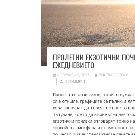
ПРОЛЕТНИ ЕКЗОТИЧНИ ПОЧ
ЕЖЕДНЕВИЕТО
ФЕВРУАРИ 9, 2026
BULTRAVEL TEAM
0 COMMENT
Пролетта е онзи сезон, в който нуждат
си е отишла, графиците са пълни, а ля
хора започват да търсят не просто ва
пътуване, което да върне усещането з
екзотични почивки отговарят точно на
спокойна атмосфера и възможност за д
по-често обаче стандартните пакетни 