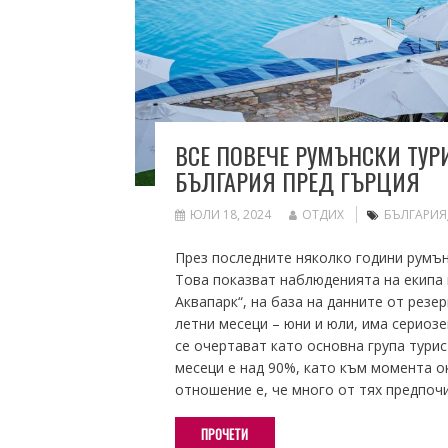
ВСЕ ПОВЕЧЕ РУМЪНСКИ ТУР
БЪЛГАРИЯ ПРЕД ГЪРЦИЯ
ЮЛИ 18, 2024
ОТДИХ
БЪЛГАРИЯ
През последните няколко години румън
Това показват наблюденията на екипа 
Аквапарк“, на база на данните от резе
летни месеци – юни и юли, има сериозе
се очертават като основна група турис
месеци е над 90%, като към момента о
отношение е, че много от тях предпо
ПРОЧЕТИ