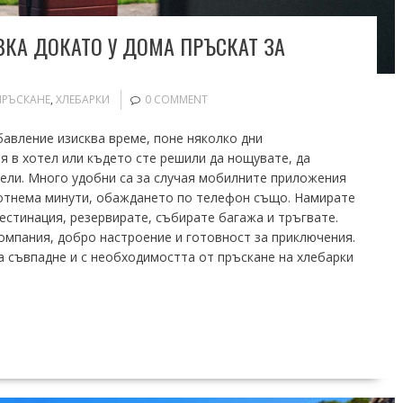
КА ДОКАТО У ДОМА ПРЪСКАТ ЗА
ПРЪСКАНЕ
,
ХЛЕБАРКИ
0 COMMENT
бавление изисква време, поне няколко дни
я в хотел или където сте решили да нощувате, да
тели. Много удобни са за случая мобилните приложения
 отнема минути, обаждането по телефон също. Намирате
естинация, резервирате, събирате багажа и тръгвате.
компания, добро настроение и готовност за приключения.
 съвпадне и с необходимостта от пръскане на хлебарки