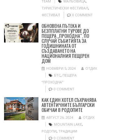
TEAM
МАЛЬОВИЦА
,
ТУРИСТИЧЕСКИ ФЕСТИВАЛ
,
ФЕСТИВАЛ
0 COMMENT
ОБНОВЕНА ПЪТЕКА И
БЕЗППЛАТНИ ТУРОВЕ ДО
ПЕЩЕРА „ПРОХОДНА“, ПО
СЛУЧАЙ СЪБИТИЯТА ЗА
ГОДИШНИНАТА ОТ
СЪЗДАВАНЕТО НА
НАЦИОНАЛНИЯ ПЕЩЕРЕН
ДОМ
НОЕМВРИ 5, 2024
ОТДИХ
БТС
,
ПЕЩЕРА
“ПРОХОДНА"
0 COMMENT
КАК ЕДИН ХОТЕЛ СЪХРАНЯВА
АВТЕНТИЧНИТЕ БЪЛГАРСКИ
ОБИЧАИ В РОДОПИТЕ
АВГУСТ 26, 2024
ОТДИХ
MOUNTAIN LAKE
,
РОДОПИ
,
ТРАДИЦИИ
0 COMMENT