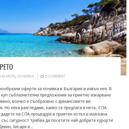
РЕТО
,
НА МОРЕ
,
ПОЧИВКА
0 COMMENT
ообразни оферти за почивка в България и извън нея. В
 куп съблазнителни предложения за приятно изкарване
твено, всичко е съобразено с финансовите ви
 Но нека разгледаме, какво се предлага в нета.. СПА
тдадете на СПА процедури в приятен хотел и изискана
 със сигурност трябва да посетите най-добрите курорти
Девин, Хисаря и…