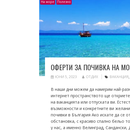
На море
Полезно
ОФЕРТИ ЗА ПОЧИВКА НА МО
ЮНИ 5, 2023
ОТДИХ
ВАКАНЦИЯ
В наши дни можем да намерим най-разн
интернет пространството ще откриете
на ваканцията или отпуската ви. Естес
възможности и конкретните ви желания.
почивки в България Ако искате да се о
обстановка, с красиво спално бельо то
у нас, а именно Велинград, Сандански, 