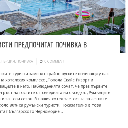
ИСТИ ПРЕДПОЧИТАТ ПОЧИВКА В
,
ГЪРЦИЯ
,
ПОЧИВКА
0 COMMENT
ските туристи заменят трайно руските почиващи у нас.
на хотелския комплекс „Топола Скайс Ризорт и
рвациите в него. Наблюденията сочат, че през първите
н ръст на гостите от северната ни съседка. „Румънците
ти за този сезон. В нашия хотел заетостта за летните
коло 80% са румънски туристи. Показателно в това
читат българското Черноморие…