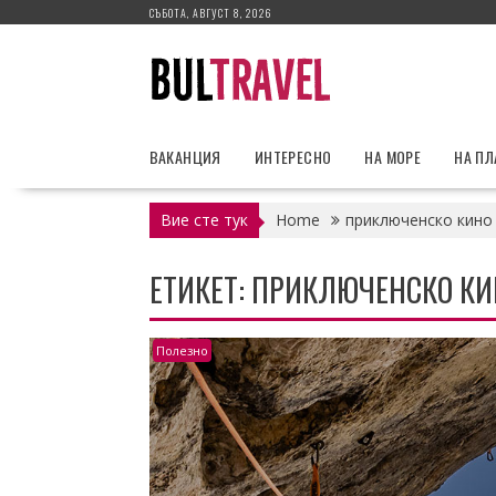
Skip
СЪБОТА, АВГУСТ 8, 2026
to
content
ВАКАНЦИЯ
ИНТЕРЕСНО
НА МОРЕ
НА П
Вие сте тук
Home
приключенско кино
ЕТИКЕТ:
ПРИКЛЮЧЕНСКО КИ
Полезно