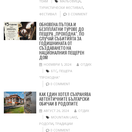
TEAM
МАЛЬОВИЦА
,
ТУРИСТИЧЕСКИ ФЕСТИВАЛ
,
ФЕСТИВАЛ
0 COMMENT
ОБНОВЕНА ПЪТЕКА И
БЕЗППЛАТНИ ТУРОВЕ ДО
ПЕЩЕРА „ПРОХОДНА“, ПО
СЛУЧАЙ СЪБИТИЯТА ЗА
ГОДИШНИНАТА ОТ
СЪЗДАВАНЕТО НА
НАЦИОНАЛНИЯ ПЕЩЕРЕН
ДОМ
НОЕМВРИ 5, 2024
ОТДИХ
БТС
,
ПЕЩЕРА
“ПРОХОДНА"
0 COMMENT
КАК ЕДИН ХОТЕЛ СЪХРАНЯВА
АВТЕНТИЧНИТЕ БЪЛГАРСКИ
ОБИЧАИ В РОДОПИТЕ
АВГУСТ 26, 2024
ОТДИХ
MOUNTAIN LAKE
,
РОДОПИ
,
ТРАДИЦИИ
0 COMMENT