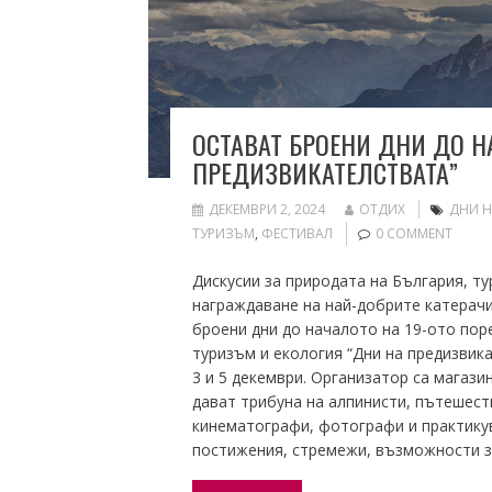
ОСТАВАТ БРОЕНИ ДНИ ДО Н
ПРЕДИЗВИКАТЕЛСТВАТА”
ДЕКЕМВРИ 2, 2024
ОТДИХ
ДНИ Н
ТУРИЗЪМ
,
ФЕСТИВАЛ
0 COMMENT
Дискусии за природата на България, т
награждаване на най-добрите катерачи
броени дни до началото на 19-ото пор
туризъм и екология “Дни на предизвик
3 и 5 декември. Организатор са магази
дават трибуна на алпинисти, пътешест
кинематографи, фотографи и практику
постижения, стремежи, възможности з