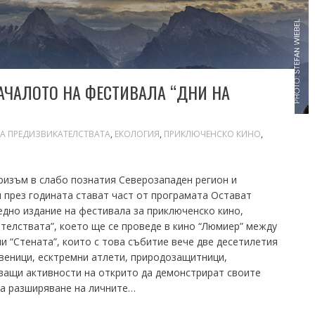
АЧАЛОТО НА ФЕСТИВАЛА “ДНИ НА
А ПРЕДИЗВИКАТЕЛСТВАТА
,
ЕКОЛОГИЯ
,
ПРИКЛЮЧЕНСКО КИНО
,
уризъм в слабо познатия Северозападен регион и
 през годината стават част от програмата Остават
едно издание на фестивала за приключенско кино,
ателствата”, което ще се проведе в кино “Люмиер” между
ни “Стената”, които с това събитие вече две десетилетия
веници, есктремни атлети, природозащитници,
ващи активности на открито да демонстрират своите
а разширяване на личните…