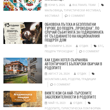
ЮНИ 5, 2026
BULTRAVEL TEAM
МАЛЬОВИЦА
,
ТУРИСТИЧЕСКИ ФЕСТИВАЛ
,
ФЕСТИВАЛ
0 COMMENT
ОБНОВЕНА ПЪТЕКА И БЕЗППЛАТНИ
ТУРОВЕ ДО ПЕЩЕРА „ПРОХОДНА“, ПО
СЛУЧАЙ СЪБИТИЯТА ЗА ГОДИШНИНАТА
ОТ СЪЗДАВАНЕТО НА НАЦИОНАЛНИЯ
ПЕЩЕРЕН ДОМ
НОЕМВРИ 5, 2024
ОТДИХ
БТС
,
ПЕЩЕРА “ПРОХОДНА"
0 COMMENT
КАК ЕДИН ХОТЕЛ СЪХРАНЯВА
АВТЕНТИЧНИТЕ БЪЛГАРСКИ ОБИЧАИ В
РОДОПИТЕ
АВГУСТ 26, 2024
ОТДИХ
MOUNTAIN LAKE
,
РОДОПИ
,
ТРАДИЦИИ
0 COMMENT
ВИЖТЕ КОИ СА НАЙ-ТЪРСЕНИТЕ
ЗАБЕЛЕЖИТЕЛНОСТИ В РОДОПИТЕ
МАЙ 15, 2023
ОТДИХ
РОДОПИТЕ
,
ТУРИСТИЧЕСКА ПЛАТФОРМА