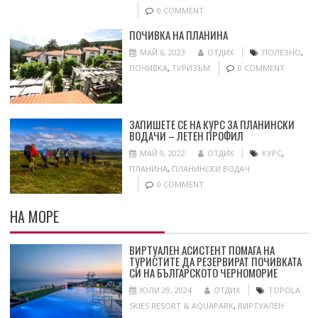
0 COMMENT
ПОЧИВКА НА ПЛАНИНА
МАЙ 6, 2023
ОТДИХ
ПОЛЕЗНО
,
ПОЧИВКА
,
ТУРИЗЪМ
0 COMMENT
ЗАПИШЕТЕ СЕ НА КУРС ЗА ПЛАНИНСКИ
ВОДАЧИ – ЛЕТЕН ПРОФИЛ
МАЙ 9, 2022
ОТДИХ
КУРС
,
ПЛАНИНА
,
ПЛАНИНСКИ ВОДАЧ
0 COMMENT
НА МОРЕ
ВИРТУАЛЕН АСИСТЕНТ ПОМАГА НА
ТУРИСТИТЕ ДА РЕЗЕРВИРАТ ПОЧИВКАТА
СИ НА БЪЛГАРСКОТО ЧЕРНОМОРИЕ
ЮЛИ 29, 2024
ОТДИХ
TOPOLA
SKIES RESORT & AQUAPARK
,
ВИРТУАЛЕН