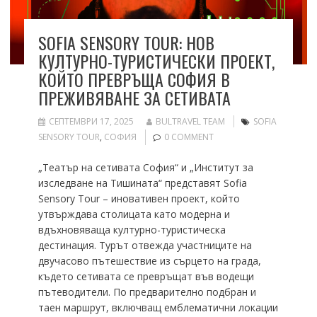
SOFIA SENSORY TOUR: НОВ
КУЛТУРНО-ТУРИСТИЧЕСКИ ПРОЕКТ,
КОЙТО ПРЕВРЪЩА СОФИЯ В
ПРЕЖИВЯВАНЕ ЗА СЕТИВАТА
СЕПТЕМВРИ 17, 2025
BULTRAVEL TEAM
SOFIA
SENSORY TOUR
,
СОФИЯ
0 COMMENT
„Театър на сетивата София“ и „Институт за
изследване на Тишината“ представят Sofia
Sensory Tour – иновативен проект, който
утвърждава столицата като модерна и
вдъхновяваща културно-туристическа
дестинация. Турът отвежда участниците на
двучасово пътешествие из сърцето на града,
където сетивата се превръщат във водещи
пътеводители. По предварително подбран и
таен маршрут, включващ емблематични локации