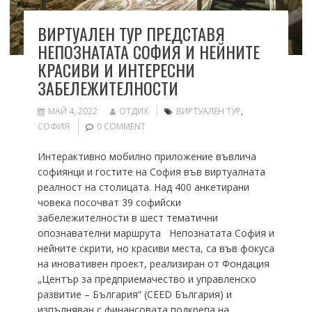
ВИРТУАЛЕН ТУР ПРЕДСТАВЯ
НЕПОЗНАТАТА СОФИЯ И НЕЙНИТЕ
КРАСИВИ И ИНТЕРЕСНИ
ЗАБЕЛЕЖИТЕЛНОСТИ
МАЙ 4, 2022
ОТДИХ
ВИРТУАЛЕН ТУР
,
СОФИЯ
0 COMMENT
Интерактивно мобилно приложение въвлича
софиянци и гостите на София във виртуалната
реалност на столицата. Над 400 анкетирани
човека посочват 39 софийски
забележителности в шест тематични
опознавателни маршрута Непознатата София и
нейните скрити, но красиви места, са във фокуса
на иновативен проект, реализиран от Фондация
„Център за предприемачество и управленско
развитие – България“ (CEED България) и
изпълняван с финансовата подкрепа на