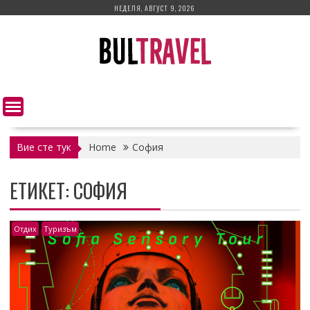
Skip
НЕДЕЛЯ, АВГУСТ 9, 2026
to
content
Вие сте тук
Home
София
ЕТИКЕТ:
СОФИЯ
Отдих
Туризъм