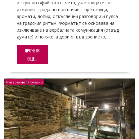
и скрити софийски кътчета, участниците ще
изживеят града по нов начин – чрез звуци,
аромати, допир, откъслечни разговори и пулса
на градския ритъм. Форматът се основава на
изключване на вербалната комуникация (отвъд
думите) и понякога дори отвъд зрението,…
ПРОЧЕТИ
ОЩЕ...
Интересно
Полезно