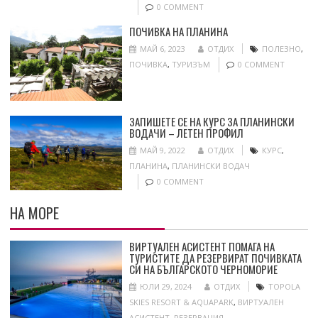
0 COMMENT
ПОЧИВКА НА ПЛАНИНА
МАЙ 6, 2023
ОТДИХ
ПОЛЕЗНО
,
ПОЧИВКА
,
ТУРИЗЪМ
0 COMMENT
ЗАПИШЕТЕ СЕ НА КУРС ЗА ПЛАНИНСКИ
ВОДАЧИ – ЛЕТЕН ПРОФИЛ
МАЙ 9, 2022
ОТДИХ
КУРС
,
ПЛАНИНА
,
ПЛАНИНСКИ ВОДАЧ
0 COMMENT
НА МОРЕ
ВИРТУАЛЕН АСИСТЕНТ ПОМАГА НА
ТУРИСТИТЕ ДА РЕЗЕРВИРАТ ПОЧИВКАТА
СИ НА БЪЛГАРСКОТО ЧЕРНОМОРИЕ
ЮЛИ 29, 2024
ОТДИХ
TOPOLA
SKIES RESORT & AQUAPARK
,
ВИРТУАЛЕН
АСИСТЕНТ
,
РЕЗЕРВАЦИЯ