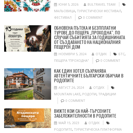
ЮНИ 5, 2026
BULTRAVEL TEAM
МАЛЬОВИЦА
,
ТУРИСТИЧЕСКИ ФЕСТИВАЛ
,
ФЕСТИВАЛ
0 COMMENT
ОБНОВЕНА ПЪТЕКА И БЕЗППЛАТНИ
ТУРОВЕ ДО ПЕЩЕРА „ПРОХОДНА“, ПО
СЛУЧАЙ СЪБИТИЯТА ЗА ГОДИШНИНАТА
ОТ СЪЗДАВАНЕТО НА НАЦИОНАЛНИЯ
ПЕЩЕРЕН ДОМ
НОЕМВРИ 5, 2024
ОТДИХ
БТС
,
ПЕЩЕРА “ПРОХОДНА"
0 COMMENT
КАК ЕДИН ХОТЕЛ СЪХРАНЯВА
АВТЕНТИЧНИТЕ БЪЛГАРСКИ ОБИЧАИ В
РОДОПИТЕ
АВГУСТ 26, 2024
ОТДИХ
MOUNTAIN LAKE
,
РОДОПИ
,
ТРАДИЦИИ
0 COMMENT
ВИЖТЕ КОИ СА НАЙ-ТЪРСЕНИТЕ
ЗАБЕЛЕЖИТЕЛНОСТИ В РОДОПИТЕ
МАЙ 15, 2023
ОТДИХ
РОДОПИТЕ
,
ТУРИСТИЧЕСКА ПЛАТФОРМА