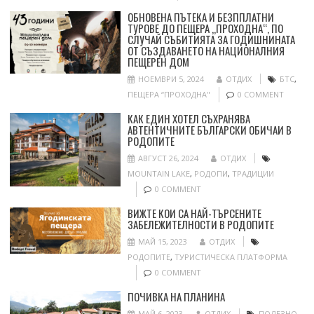
ОБНОВЕНА ПЪТЕКА И БЕЗППЛАТНИ
ТУРОВЕ ДО ПЕЩЕРА „ПРОХОДНА“, ПО
СЛУЧАЙ СЪБИТИЯТА ЗА ГОДИШНИНАТА
ОТ СЪЗДАВАНЕТО НА НАЦИОНАЛНИЯ
ПЕЩЕРЕН ДОМ
НОЕМВРИ 5, 2024
ОТДИХ
БТС
,
ПЕЩЕРА “ПРОХОДНА"
0 COMMENT
КАК ЕДИН ХОТЕЛ СЪХРАНЯВА
АВТЕНТИЧНИТЕ БЪЛГАРСКИ ОБИЧАИ В
РОДОПИТЕ
АВГУСТ 26, 2024
ОТДИХ
MOUNTAIN LAKE
,
РОДОПИ
,
ТРАДИЦИИ
0 COMMENT
ВИЖТЕ КОИ СА НАЙ-ТЪРСЕНИТЕ
ЗАБЕЛЕЖИТЕЛНОСТИ В РОДОПИТЕ
МАЙ 15, 2023
ОТДИХ
РОДОПИТЕ
,
ТУРИСТИЧЕСКА ПЛАТФОРМА
0 COMMENT
ПОЧИВКА НА ПЛАНИНА
МАЙ 6, 2023
ОТДИХ
ПОЛЕЗНО
,