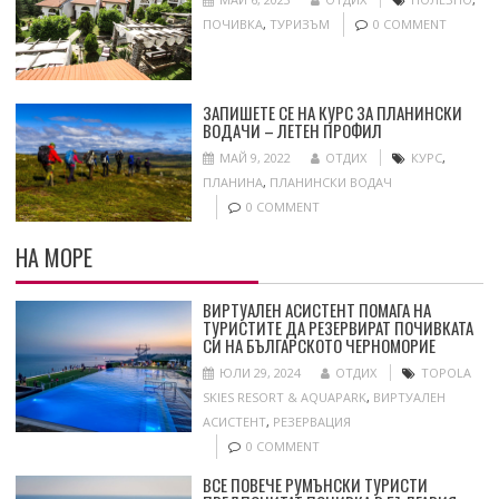
ПОЧИВКА
,
ТУРИЗЪМ
0 COMMENT
ЗАПИШЕТЕ СЕ НА КУРС ЗА ПЛАНИНСКИ
ВОДАЧИ – ЛЕТЕН ПРОФИЛ
МАЙ 9, 2022
ОТДИХ
КУРС
,
ПЛАНИНА
,
ПЛАНИНСКИ ВОДАЧ
0 COMMENT
НА МОРЕ
ВИРТУАЛЕН АСИСТЕНТ ПОМАГА НА
ТУРИСТИТЕ ДА РЕЗЕРВИРАТ ПОЧИВКАТА
СИ НА БЪЛГАРСКОТО ЧЕРНОМОРИЕ
ЮЛИ 29, 2024
ОТДИХ
TOPOLA
SKIES RESORT & AQUAPARK
,
ВИРТУАЛЕН
АСИСТЕНТ
,
РЕЗЕРВАЦИЯ
0 COMMENT
ВСЕ ПОВЕЧЕ РУМЪНСКИ ТУРИСТИ