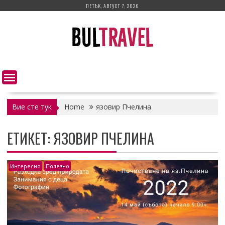
Skip
ПЕТЪК, АВГУСТ 7, 2026
to
content
Вие сте тук
Home
язовир Пчелина
ЕТИКЕТ:
ЯЗОВИР ПЧЕЛИНА
Интересно
Полезно