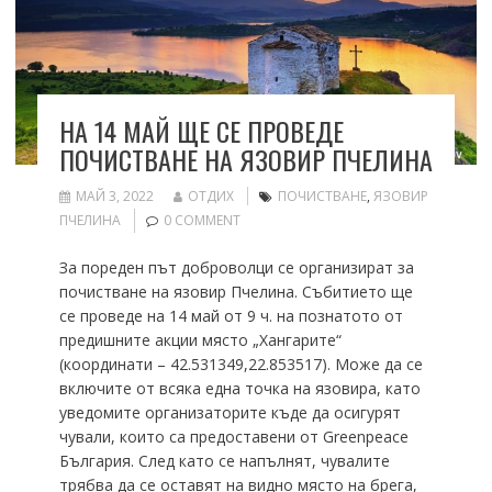
НА 14 МАЙ ЩЕ СЕ ПРОВЕДЕ
ПОЧИСТВАНЕ НА ЯЗОВИР ПЧЕЛИНА
МАЙ 3, 2022
ОТДИХ
ПОЧИСТВАНЕ
,
ЯЗОВИР
ПЧЕЛИНА
0 COMMENT
За пореден път доброволци се организират за
почистване на язовир Пчелина. Събитието ще
се проведе на 14 май от 9 ч. на познатото от
предишните акции място „Хангарите“
(координати – 42.531349,22.853517). Може да се
включите от всяка една точка на язовира, като
уведомите организаторите къде да осигурят
чували, които са предоставени от Greenpeace
България. След като се напълнят, чувалите
трябва да се оставят на видно място на брега,