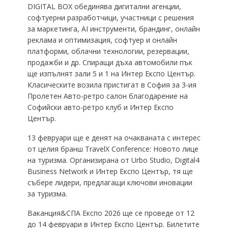
DIGITAL BOX обединява дигитални агенции,
софтуерни разработчици, участници с решения
за маркетинга, AI инструменти, брандинг, онлайн
реклама и оптимизация, софтуер и онлайн
платформи, облачни технологии, резервации,
продажби и др. Спиращи дъха автомобили пък
ще изпълнят зали 5 и 1 на Интер Експо Център.
Класическите возила пристигат в София за 3-ия
Пролетен Авто-ретро салон благодарение на
Софийски авто-ретро клуб и Интер Експо
Център.
13 февруари ще е денят на очакваната с интерес
от целия бранш TravelX Conference: Новото лице
на туризма. Организирана от Urbo Studio, Digital4
Business Network и Интер Експо Център, тя ще
събере лидери, предлагащи ключови иновации
за туризма.
Ваканция&СПА Експо 2026 ще се проведе от 12
до 14 февруари в Интер Експо Център. Билетите