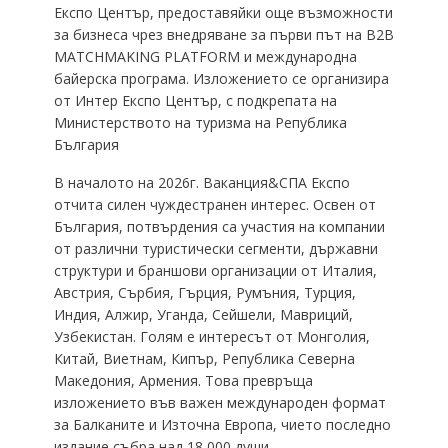
Експо Център, предоставяйки още възможности
за бизнеса чрез внедряване за първи път на B2B
МАTCHMAKING PLATFORM и международна
байерска програма. Изложението се организира
от Интер Експо Център, с подкрепата на
Министерството на туризма на Република
България
В началото на 2026г. Ваканция&СПА Експо
отчита силен чуждестранен интерес. Освен от
България, потвърдения са участия на компании
от различни туристически сегменти, държавни
структури и браншови организации от Италия,
Австрия, Сърбия, Гърция, Румъния, Турция,
Индия, Алжир, Уганда, Сейшели, Мавриций,
Узбекистан. Голям е интересът от Монголия,
Китай, Виетнам, Кипър, Република Северна
Македония, Армения. Това превръща
изложението във важен международен формат
за Балканите и Източна Европа, чието последно
издание събра над 18 000 души.