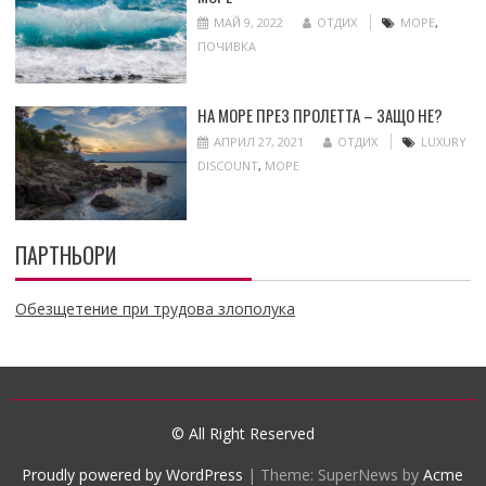
МАЙ 9, 2022
ОТДИХ
МОРЕ
,
ПОЧИВКА
НА МОРЕ ПРЕЗ ПРОЛЕТТА – ЗАЩО НЕ?
АПРИЛ 27, 2021
ОТДИХ
LUXURY
DISCOUNT
,
МОРЕ
ПАРТНЬОРИ
Обезщетение при трудова злополука
© All Right Reserved
Proudly powered by WordPress
|
Theme: SuperNews by
Acme