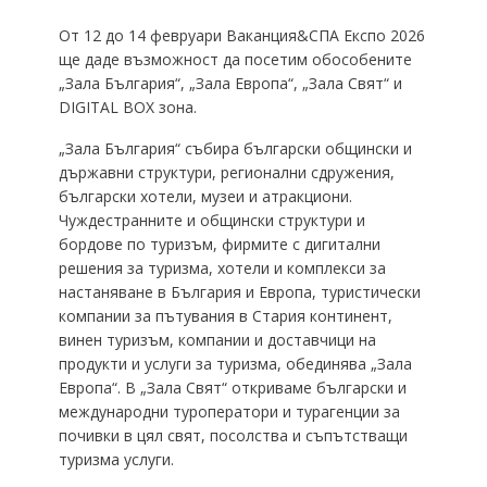
От 12 до 14 февруари Ваканция&СПА Експо 2026
ще даде възможност да посетим обособените
„Зала България“, „Зала Европа“, „Зала Свят“ и
DIGITAL BOX зона.
„Зала България“ събира български общински и
държавни структури, регионални сдружения,
български хотели, музеи и атракциони.
Чуждестранните и общински структури и
бордове по туризъм, фирмите с дигитални
решения за туризма, хотели и комплекси за
настаняване в България и Европа, туристически
компании за пътувания в Стария континент,
винен туризъм, компании и доставчици на
продукти и услуги за туризма, обединява „Зала
Европа“. В „Зала Свят“ откриваме български и
международни туроператори и турагенции за
почивки в цял свят, посолства и съпътстващи
туризма услуги.