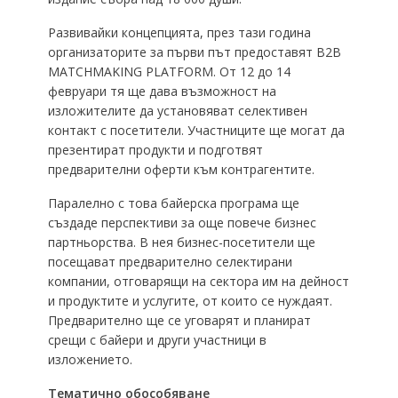
Развивайки концепцията, през тази година
организаторите за първи път предоставят B2B
МАTCHMAKING PLATFORM. От 12 до 14
февруари тя ще дава възможност на
изложителите да установяват селективен
контакт с посетители. Участниците ще могат да
презентират продукти и подготвят
предварителни оферти към контрагентите.
Паралелно с това байерска програма ще
създаде перспективи за още повече бизнес
партньорства. В нея бизнес-посетители ще
посещават предварително селектирани
компании, отговарящи на сектора им на дейност
и продуктите и услугите, от които се нуждаят.
Предварително ще се уговарят и планират
срещи с байери и други участници в
изложението.
Тематично обособяване