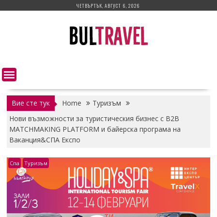
Skip
ЧЕТВЪРТЪК, АВГУСТ 6, 2026
to
content
Вие сте тук
Home
Туризъм
Нови възможности за туристическия бизнес с B2B
МАTCHMAKING PLATFORM и байерска програма на
Ваканция&СПА Експо
Спа
Туризъм