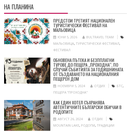
НА ПЛАНИНА
ПРЕДСТОИ ТРЕТИЯТ НАЦИОНАЛЕН
ТУРИСТИЧЕСКИ ФЕСТИВАЛ НА
МАЛЬОВИЦА
ЮНИ 5, 2026
BULTRAVEL TEAM
МАЛЬОВИЦА
,
ТУРИСТИЧЕСКИ ФЕСТИВАЛ
,
ФЕСТИВАЛ
ОБНОВЕНА ПЪТЕКА И БЕЗППЛАТНИ
ТУРОВЕ ДО ПЕЩЕРА „ПРОХОДНА“, ПО
СЛУЧАЙ СЪБИТИЯТА ЗА ГОДИШНИНАТА
ОТ СЪЗДАВАНЕТО НА НАЦИОНАЛНИЯ
ПЕЩЕРЕН ДОМ
НОЕМВРИ 5, 2024
ОТДИХ
БТС
,
ПЕЩЕРА “ПРОХОДНА"
КАК ЕДИН ХОТЕЛ СЪХРАНЯВА
АВТЕНТИЧНИТЕ БЪЛГАРСКИ ОБИЧАИ В
РОДОПИТЕ
АВГУСТ 26, 2024
ОТДИХ
MOUNTAIN LAKE
,
РОДОПИ
,
ТРАДИЦИИ