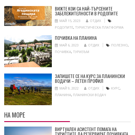
ВИЖТЕ КОИ СА НАЙ-ТЪРСЕНИТЕ
ЗАБЕЛЕЖИТЕЛНОСТИ В РОДОПИТЕ
МАЙ 15, 2023
ОТДИХ
РОДОПИТЕ
,
ТУРИСТИЧЕСКА ПЛАТФОРМА
ПОЧИВКА НА ПЛАНИНА
МАЙ 6, 2023
ОТДИХ
ПОЛЕЗНО
,
ПОЧИВКА
,
ТУРИЗЪМ
ЗАПИШЕТЕ СЕ НА КУРС ЗА ПЛАНИНСКИ
ВОДАЧИ – ЛЕТЕН ПРОФИЛ
МАЙ 9, 2022
ОТДИХ
КУРС
,
ПЛАНИНА
,
ПЛАНИНСКИ ВОДАЧ
НА МОРЕ
ВИРТУАЛЕН АСИСТЕНТ ПОМАГА НА
ТУРИСТИТЕ ДА РЕЗЕРВИРАТ ПОЧИВКАТА