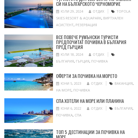
СИ НА БЪЛГАРСКОТО ЧЕРНОМОРИЕ
ЮЛИ 29, 2024
ОТДИХ
TOPOLA
SKIES RESORT & AQUAPARK
,
ВИРТУАЛЕН
АСИСТЕНТ
,
РЕЗЕРВАЦИЯ
ВСЕ ПОВЕЧЕ РУМЪНСКИ ТУРИСТИ
ПРЕДПОЧИТАТ ПОЧИВКА В БЪЛГАРИЯ
ПРЕД ГЪРЦИЯ
ЮЛИ 18, 2024
ОТДИХ
БЪЛГАРИЯ
,
ГЪРЦИЯ
,
ПОЧИВКА
ОФЕРТИ ЗА ПОЧИВКА НА МОРЕТО
ЮНИ 5, 2023
ОТДИХ
ВАКАНЦИЯ
,
НА МОРЕ
,
ПОЧИВКА
СПА ХОТЕЛИ НА МОРЕ ИЛИ ПЛАНИНА
ЮНИ 6, 2022
ОТДИХ
БЪЛГАРИЯ
,
ПОЧИВКА
,
СПА
ТОП 5 ДЕСТИНАЦИИ ЗА ПОЧИВКА НА
МОРЕ