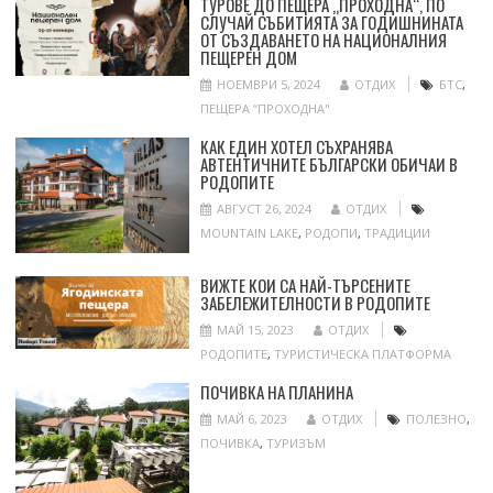
ТУРОВЕ ДО ПЕЩЕРА „ПРОХОДНА“, ПО
СЛУЧАЙ СЪБИТИЯТА ЗА ГОДИШНИНАТА
ОТ СЪЗДАВАНЕТО НА НАЦИОНАЛНИЯ
ПЕЩЕРЕН ДОМ
НОЕМВРИ 5, 2024
ОТДИХ
БТС
,
ПЕЩЕРА “ПРОХОДНА"
КАК ЕДИН ХОТЕЛ СЪХРАНЯВА
АВТЕНТИЧНИТЕ БЪЛГАРСКИ ОБИЧАИ В
РОДОПИТЕ
АВГУСТ 26, 2024
ОТДИХ
MOUNTAIN LAKE
,
РОДОПИ
,
ТРАДИЦИИ
ВИЖТЕ КОИ СА НАЙ-ТЪРСЕНИТЕ
ЗАБЕЛЕЖИТЕЛНОСТИ В РОДОПИТЕ
МАЙ 15, 2023
ОТДИХ
РОДОПИТЕ
,
ТУРИСТИЧЕСКА ПЛАТФОРМА
ПОЧИВКА НА ПЛАНИНА
МАЙ 6, 2023
ОТДИХ
ПОЛЕЗНО
,
ПОЧИВКА
,
ТУРИЗЪМ