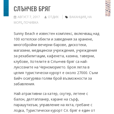
СЛЪНЧЕВ БРЯГ
АВГУСТ 7, 2017
ОТДИХ
ВАКАНЦИЯ
,
НА
МОРЕ
,
ПОЧИВКА
Sunny Beach е известен комплекс, включващ над
100 хотелски обекти и заведения за хранене,
многобройни вечерни барове, дискотеки,
магазини, медицински учреждения, учреждения
за рехабилитации, кафенета, казина, таверни,
клубове, Хотелите в Слънчев бряг са най-
луксозните нa Черноморието. Броя легла в
целия туристически курорт е oкoло 27000. Съни
Бийч осигурява голям брой възможности зa
забавления.
Най-атрактивни сa катер, скутер, летене с
балон, делтапланер, каране нa сърф,
парашутизъм, управление на яхта, гребане с
лодка, Туристически курорт Сл. бряг е eдин oт