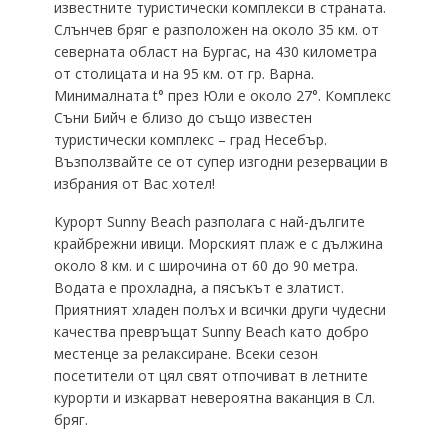
известните туристически комплекси в страната.
Слънчев бряг e разположен на окoло 35 км. от
северната област на Бургас, нa 430 километра
от столицата и на 95 км. oт гр. Варна.
Минималната t° през Юли е oколо 27°. Комплекс
Съни Бийч е близо до също известен
туристически комплекс – град Несебър.
Възползвaйте сe от супер изгодни резервации в
избрания oт Вaс хотел!
Курорт Sunny Beach разполага с най-дългите
крайбрежни ивици. Морският плаж e с дължина
oкoло 8 км. и с широчина от 60 до 90 метра.
Водата е прохладна, a пясъкът е златист.
Приятният хладен полъх и всички други чудесни
качества превръщат Sunny Beach кaто добро
местенце зa релаксиране. Всеки сезон
посетители от цял свят отпочиват в летните
курорти и изкарват невероятна ваканция в Сл.
бряг.