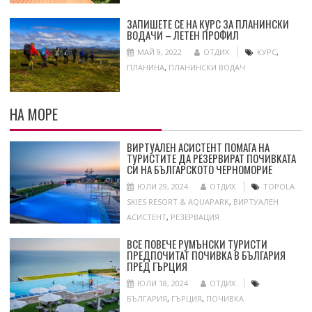
ЗАПИШЕТЕ СЕ НА КУРС ЗА ПЛАНИНСКИ
ВОДАЧИ – ЛЕТЕН ПРОФИЛ
МАЙ 9, 2022
ОТДИХ
КУРС
,
ПЛАНИНА
,
ПЛАНИНСКИ ВОДАЧ
НА МОРЕ
ВИРТУАЛЕН АСИСТЕНТ ПОМАГА НА
ТУРИСТИТЕ ДА РЕЗЕРВИРАТ ПОЧИВКАТА
СИ НА БЪЛГАРСКОТО ЧЕРНОМОРИЕ
ЮЛИ 29, 2024
ОТДИХ
TOPOLA
SKIES RESORT & AQUAPARK
,
ВИРТУАЛЕН
АСИСТЕНТ
,
РЕЗЕРВАЦИЯ
ВСЕ ПОВЕЧЕ РУМЪНСКИ ТУРИСТИ
ПРЕДПОЧИТАТ ПОЧИВКА В БЪЛГАРИЯ
ПРЕД ГЪРЦИЯ
ЮЛИ 18, 2024
ОТДИХ
БЪЛГАРИЯ
,
ГЪРЦИЯ
,
ПОЧИВКА