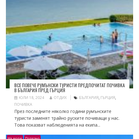
ВСЕ ПОВЕЧЕ РУМЪНСКИ ТУРИСТИ ПРЕДПОЧИТАТ ПОЧИВКА
В БЪЛГАРИЯ ПРЕД ГЪРЦИЯ
ЮЛИ 18, 2024
ОТДИХ
БЪЛГАРИЯ
,
ГЪРЦИЯ
,
ПОЧИВКА
През последните няколко години румънските
туристи заменят трайно руските почиващи у нас.
Това показват наблюденията на екипа...
На море
Полезно