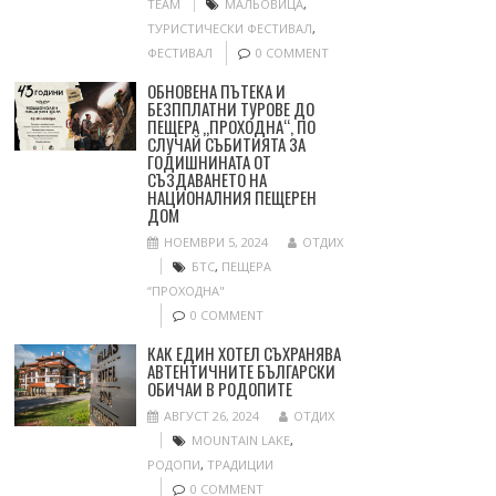
TEAM
МАЛЬОВИЦА
,
ТУРИСТИЧЕСКИ ФЕСТИВАЛ
,
ФЕСТИВАЛ
0 COMMENT
ОБНОВЕНА ПЪТЕКА И
БЕЗППЛАТНИ ТУРОВЕ ДО
ПЕЩЕРА „ПРОХОДНА“, ПО
СЛУЧАЙ СЪБИТИЯТА ЗА
ГОДИШНИНАТА ОТ
СЪЗДАВАНЕТО НА
НАЦИОНАЛНИЯ ПЕЩЕРЕН
ДОМ
НОЕМВРИ 5, 2024
ОТДИХ
БТС
,
ПЕЩЕРА
“ПРОХОДНА"
0 COMMENT
КАК ЕДИН ХОТЕЛ СЪХРАНЯВА
АВТЕНТИЧНИТЕ БЪЛГАРСКИ
ОБИЧАИ В РОДОПИТЕ
АВГУСТ 26, 2024
ОТДИХ
MOUNTAIN LAKE
,
РОДОПИ
,
ТРАДИЦИИ
0 COMMENT