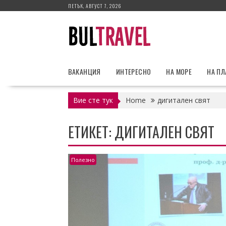
Skip
ПЕТЪК, АВГУСТ 7, 2026
to
content
ВАКАНЦИЯ
ИНТЕРЕСНО
НА МОРЕ
НА П
Вие сте тук
Home
дигитален свят
ЕТИКЕТ:
ДИГИТАЛЕН СВЯТ
Полезно