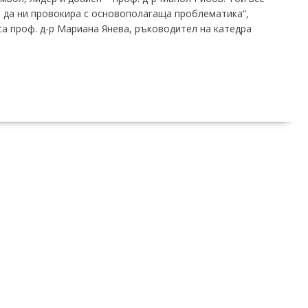
 да ни провокира с основополагаща проблематика“,
са проф. д-р Мариана Янева, ръководител на катедра