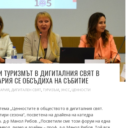
И ТУРИЗМЪТ В ДИГИТАЛНИЯ СВЯТ В
АРИЯ СЕ ОБСЪДИХА НА СЪБИТИЕ
ГАРИЯ
,
ДИГИТАЛЕН СВЯТ
,
ТУРИЗЪМ
,
УНСС
,
ЦЕННОСТИ
тема „Ценностите в обществото в дигиталния свят.
тири сезона“, посветена на доайена на катедра
. д-р Манол Рибов. „Посветили сме този форум на една
имвол, лидер и доайен – проф. д-р Манол Рибов. Tой все