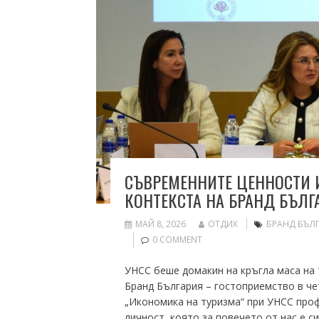
СЪВРЕМЕННИТЕ ЦЕННОСТИ 
КОНТЕКСТА НА БРАНД БЪЛГ
МАЙ 8, 2026
ОТДИХ
БРАНД БЪЛ
0 COMMENT
УНСС беше домакин на кръгла маса на 
Бранд България – гостоприемство в че
„Икономика на туризма“ при УНСС проф
личност, която за повечето от нас е с