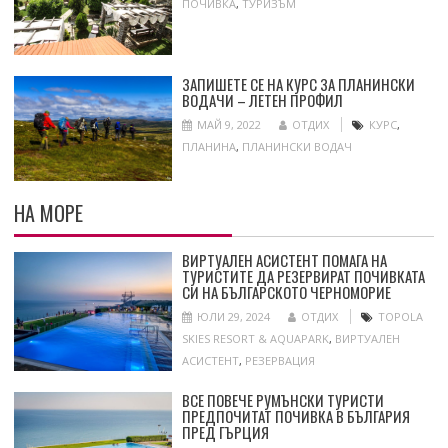
ПОЧИВКА
,
ТУРИЗЪМ
ЗАПИШЕТЕ СЕ НА КУРС ЗА ПЛАНИНСКИ
ВОДАЧИ – ЛЕТЕН ПРОФИЛ
МАЙ 9, 2022
ОТДИХ
КУРС
,
ПЛАНИНА
,
ПЛАНИНСКИ ВОДАЧ
НА МОРЕ
ВИРТУАЛЕН АСИСТЕНТ ПОМАГА НА
ТУРИСТИТЕ ДА РЕЗЕРВИРАТ ПОЧИВКАТА
СИ НА БЪЛГАРСКОТО ЧЕРНОМОРИЕ
ЮЛИ 29, 2024
ОТДИХ
TOPOLA
SKIES RESORT & AQUAPARK
,
ВИРТУАЛЕН
АСИСТЕНТ
,
РЕЗЕРВАЦИЯ
ВСЕ ПОВЕЧЕ РУМЪНСКИ ТУРИСТИ
ПРЕДПОЧИТАТ ПОЧИВКА В БЪЛГАРИЯ
ПРЕД ГЪРЦИЯ