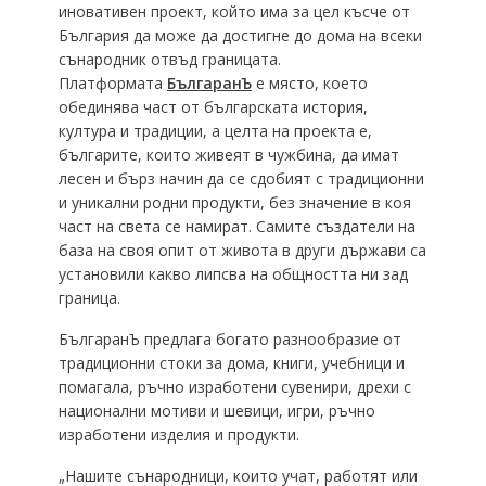
иновативен проект, който има за цел късче от
България да може да достигне до дома на всеки
сънародник отвъд границата.
Платформата
БългаранЪ
е място, което
обединява част от българската история,
култура и традиции, а целта на проекта е,
българите, които живеят в чужбина, да имат
лесен и бърз начин да се сдобият с традиционни
и уникални родни продукти, без значение в коя
част на света се намират. Самите създатели на
база на своя опит от живота в други държави са
установили какво липсва на общността ни зад
граница.
БългаранЪ предлага богато разнообразие от
традиционни стоки за дома, книги, учебници и
помагала, ръчно изработени сувенири, дрехи с
национални мотиви и шевици, игри, ръчно
изработени изделия и продукти.
„Нашите сънародници, които учат, работят или