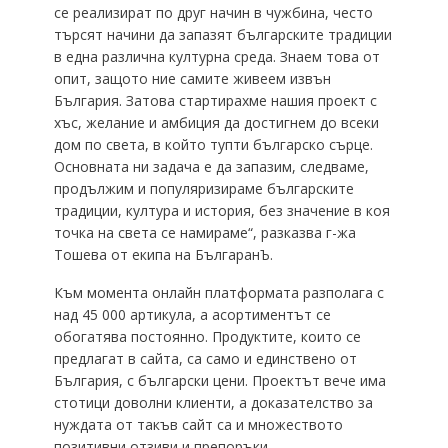
се реализират по друг начин в чужбина, често
търсят начини да запазят българските традиции
в една различна културна среда. Знаем това от
опит, защото ние самите живеем извън
България. Затова стартирахме нашия проект с
хъс, желание и амбиция да достигнем до всеки
дом по света, в който тупти българско сърце.
Основната ни задача е да запазим, следваме,
продължим и популяризираме българските
традиции, култура и история, без значение в коя
точка на света се намираме“, разказва г-жа
Тошева от екипа на БългаранЪ.
Към момента онлайн платформата разполага с
над 45 000 артикула, а асортиментът се
обогатява постоянно. Продуктите, които се
предлагат в сайта, са само и единствено от
България, с български цени. Проектът вече има
стотици доволни клиенти, а доказателство за
нуждата от такъв сайт са и множеството
позитивни отзиви и препоръки.