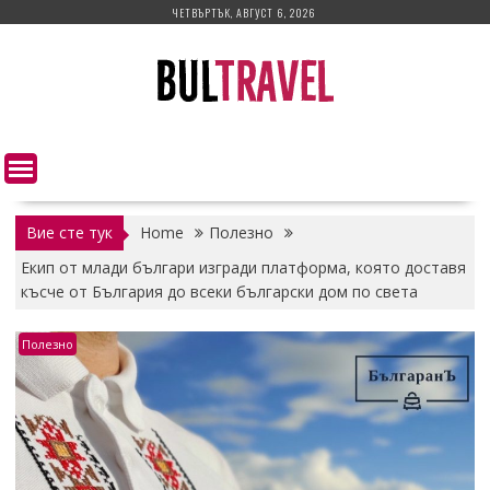
Skip
ЧЕТВЪРТЪК, АВГУСТ 6, 2026
to
content
Вие сте тук
Home
Полезно
Екип от млади българи изгради платформа, която доставя
късче от България до всеки български дом по света
Полезно