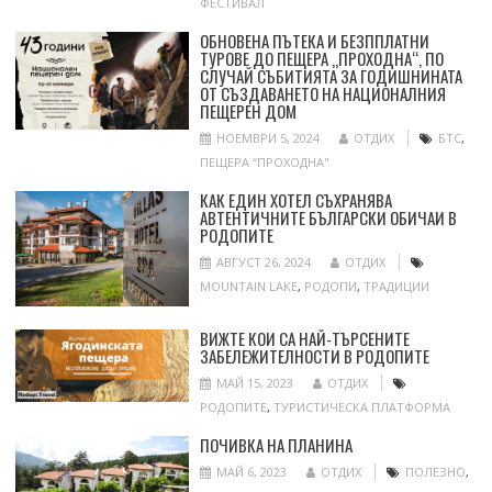
ФЕСТИВАЛ
ОБНОВЕНА ПЪТЕКА И БЕЗППЛАТНИ
ТУРОВЕ ДО ПЕЩЕРА „ПРОХОДНА“, ПО
СЛУЧАЙ СЪБИТИЯТА ЗА ГОДИШНИНАТА
ОТ СЪЗДАВАНЕТО НА НАЦИОНАЛНИЯ
ПЕЩЕРЕН ДОМ
НОЕМВРИ 5, 2024
ОТДИХ
БТС
,
ПЕЩЕРА “ПРОХОДНА"
КАК ЕДИН ХОТЕЛ СЪХРАНЯВА
АВТЕНТИЧНИТЕ БЪЛГАРСКИ ОБИЧАИ В
РОДОПИТЕ
АВГУСТ 26, 2024
ОТДИХ
MOUNTAIN LAKE
,
РОДОПИ
,
ТРАДИЦИИ
ВИЖТЕ КОИ СА НАЙ-ТЪРСЕНИТЕ
ЗАБЕЛЕЖИТЕЛНОСТИ В РОДОПИТЕ
МАЙ 15, 2023
ОТДИХ
РОДОПИТЕ
,
ТУРИСТИЧЕСКА ПЛАТФОРМА
ПОЧИВКА НА ПЛАНИНА
МАЙ 6, 2023
ОТДИХ
ПОЛЕЗНО
,