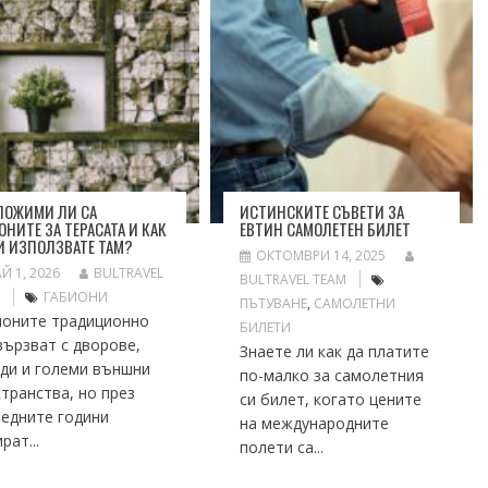
ЛОЖИМИ ЛИ СА
ИСТИНСКИТЕ СЪВЕТИ ЗА
ОНИТЕ ЗА ТЕРАСАТА И КАК
ЕВТИН САМОЛЕТЕН БИЛЕТ
И ИЗПОЛЗВАТЕ ТАМ?
ОКТОМВРИ 14, 2025
Й 1, 2026
BULTRAVEL
BULTRAVEL TEAM
M
ГАБИОНИ
ПЪТУВАНЕ
,
САМОЛЕТНИ
ионите традиционно
БИЛЕТИ
вързват с дворове,
Знаете ли как да платите
ади и големи външни
по-малко за самолетния
транства, но през
си билет, когато цените
ледните години
на международните
рат...
полети са...