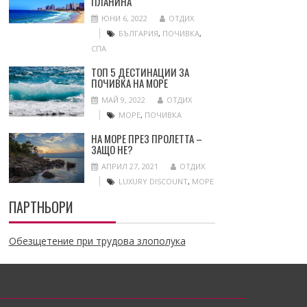
ПЛАНИНА
ЮНИ 6, 2022
ОТДИХ
БЪЛГАРИЯ
,
ПОЧИВКА
,
СПА
ТОП 5 ДЕСТИНАЦИИ ЗА
ПОЧИВКА НА МОРЕ
МАЙ 9, 2022
ОТДИХ
МОРЕ
,
ПОЧИВКА
НА МОРЕ ПРЕЗ ПРОЛЕТТА –
ЗАЩО НЕ?
АПРИЛ 27, 2021
ОТДИХ
LUXURY DISCOUNT
,
МОРЕ
ПАРТНЬОРИ
Обезщетение при трудова злополука