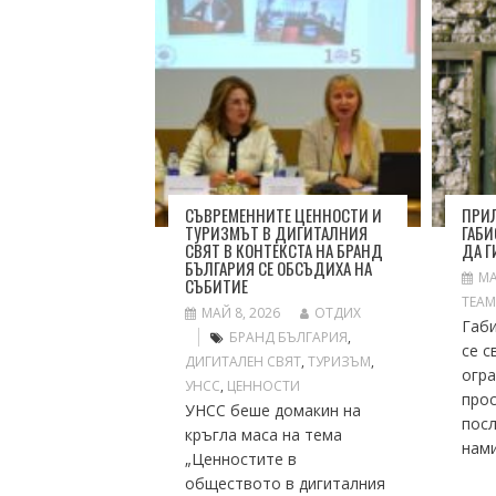
СЪВРЕМЕННИТЕ ЦЕННОСТИ И
ПРИ
ТУРИЗМЪТ В ДИГИТАЛНИЯ
ГАБИ
СВЯТ В КОНТЕКСТА НА БРАНД
ДА Г
БЪЛГАРИЯ СЕ ОБСЪДИХА НА
МА
СЪБИТИЕ
TEA
МАЙ 8, 2026
ОТДИХ
Габ
БРАНД БЪЛГАРИЯ
,
се с
ДИГИТАЛЕН СВЯТ
,
ТУРИЗЪМ
,
огр
УНСС
,
ЦЕННОСТИ
прос
УНСС беше домакин на
пос
кръгла маса на тема
нами
„Ценностите в
обществото в дигиталния