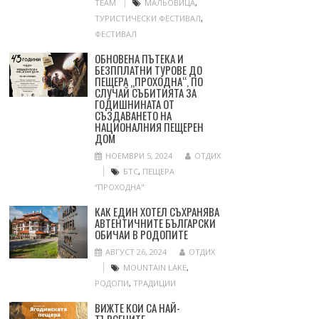
TEAM
МАЛЬОВИЦА
,
ТУРИСТИЧЕСКИ ФЕСТИВАЛ
,
ФЕСТИВАЛ
ОБНОВЕНА ПЪТЕКА И
БЕЗППЛАТНИ ТУРОВЕ ДО
ПЕЩЕРА „ПРОХОДНА“, ПО
СЛУЧАЙ СЪБИТИЯТА ЗА
ГОДИШНИНАТА ОТ
СЪЗДАВАНЕТО НА
НАЦИОНАЛНИЯ ПЕЩЕРЕН
ДОМ
НОЕМВРИ 5, 2024
ОТДИХ
БТС
,
ПЕЩЕРА
“ПРОХОДНА"
КАК ЕДИН ХОТЕЛ СЪХРАНЯВА
АВТЕНТИЧНИТЕ БЪЛГАРСКИ
ОБИЧАИ В РОДОПИТЕ
АВГУСТ 26, 2024
ОТДИХ
MOUNTAIN LAKE
,
РОДОПИ
,
ТРАДИЦИИ
ВИЖТЕ КОИ СА НАЙ-