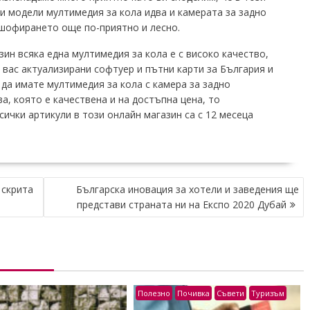
и модели мултимедия за кола идва и камерата за задно
 шофирането още по-приятно и лесно.
зин всяка една мултимедия за кола е с високо качество,
 вас актуализирани софтуер и пътни карти за България и
да имате мултимедия за кола с камера за задно
а, която е качествена и на достъпна цена, то
ички артикули в този онлайн магазин са с 12 месеца
 скрита
Българска иновация за хотели и заведения ще
представи страната ни на Експо 2020 Дубай
Полезно
Почивка
Съвети
Туризъм