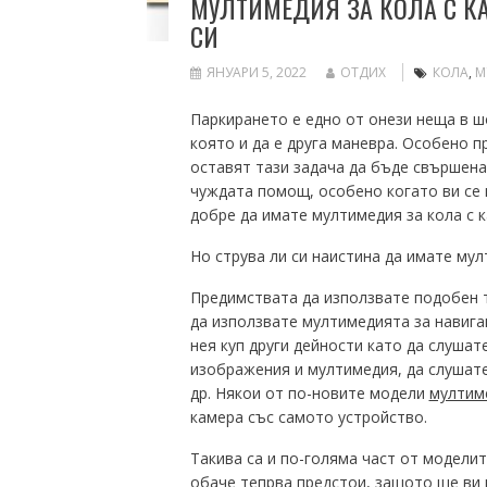
МУЛТИМЕДИЯ ЗА КОЛА С КА
СИ
ЯНУАРИ 5, 2022
ОТДИХ
КОЛА
,
М
Паркирането е едно от онези неща в ш
която и да е друга маневра. Особено п
оставят тази задача да бъде свършена 
чуждата помощ, особено когато ви се 
добре да имате мултимедия за кола с к
Но струва ли си наистина да имате мул
Предимствата да използвате подобен т
да използвате мултимедията за навига
нея куп други дейности като да слушат
изображения и мултимедия, да слушат
др. Някои от по-новите модели
мултим
камера със самото устройство.
Такива са и по-голяма част от модели
обаче тепрва предстои, защото ще ви 