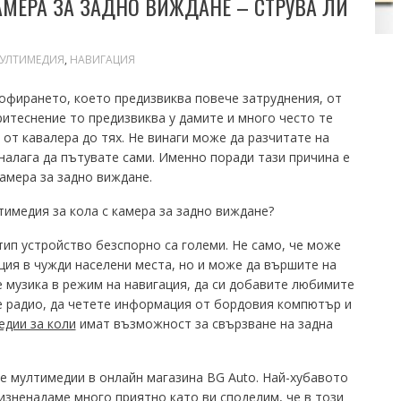
МЕРА ЗА ЗАДНО ВИЖДАНЕ – СТРУВА ЛИ
УЛТИМЕДИЯ
,
НАВИГАЦИЯ
офирането, което предизвиква повече затруднения, от
ритеснение то предизвиква у дамите и много често те
от кавалера до тях. Не винаги може да разчитате на
налага да пътувате сами. Именно поради тази причина е
амера за задно виждане.
тимедия за кола с камера за задно виждане?
ип устройство безспорно са големи. Не само, че може
ция в чужди населени места, но и може да вършите на
е музика в режим на навигация, да си добавите любимите
е радио, да четете информация от бордовия компютър и
едии за коли
имат възможност за свързване на задна
те мултимедии в онлайн магазина BG Auto. Най-хубавото
изненадаме много приятно като ви споделим, че в този