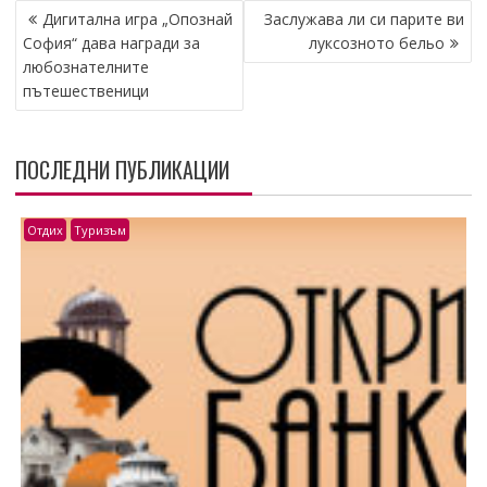
НАВИГАЦИЯ
Дигитална игра „Опознай
Заслужава ли си парите ви
София“ дава награди за
луксозното бельо
любознателните
пътешественици
ПОСЛЕДНИ ПУБЛИКАЦИИ
Отдих
Туризъм