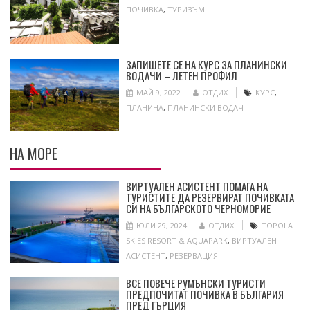
ПОЧИВКА
,
ТУРИЗЪМ
ЗАПИШЕТЕ СЕ НА КУРС ЗА ПЛАНИНСКИ
ВОДАЧИ – ЛЕТЕН ПРОФИЛ
МАЙ 9, 2022
ОТДИХ
КУРС
,
ПЛАНИНА
,
ПЛАНИНСКИ ВОДАЧ
НА МОРЕ
ВИРТУАЛЕН АСИСТЕНТ ПОМАГА НА
ТУРИСТИТЕ ДА РЕЗЕРВИРАТ ПОЧИВКАТА
СИ НА БЪЛГАРСКОТО ЧЕРНОМОРИЕ
ЮЛИ 29, 2024
ОТДИХ
TOPOLA
SKIES RESORT & AQUAPARK
,
ВИРТУАЛЕН
АСИСТЕНТ
,
РЕЗЕРВАЦИЯ
ВСЕ ПОВЕЧЕ РУМЪНСКИ ТУРИСТИ
ПРЕДПОЧИТАТ ПОЧИВКА В БЪЛГАРИЯ
ПРЕД ГЪРЦИЯ