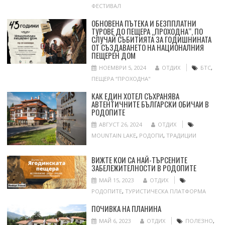
ФЕСТИВАЛ
ОБНОВЕНА ПЪТЕКА И БЕЗППЛАТНИ
ТУРОВЕ ДО ПЕЩЕРА „ПРОХОДНА“, ПО
СЛУЧАЙ СЪБИТИЯТА ЗА ГОДИШНИНАТА
ОТ СЪЗДАВАНЕТО НА НАЦИОНАЛНИЯ
ПЕЩЕРЕН ДОМ
НОЕМВРИ 5, 2024
ОТДИХ
БТС
,
ПЕЩЕРА “ПРОХОДНА"
КАК ЕДИН ХОТЕЛ СЪХРАНЯВА
АВТЕНТИЧНИТЕ БЪЛГАРСКИ ОБИЧАИ В
РОДОПИТЕ
АВГУСТ 26, 2024
ОТДИХ
MOUNTAIN LAKE
,
РОДОПИ
,
ТРАДИЦИИ
ВИЖТЕ КОИ СА НАЙ-ТЪРСЕНИТЕ
ЗАБЕЛЕЖИТЕЛНОСТИ В РОДОПИТЕ
МАЙ 15, 2023
ОТДИХ
РОДОПИТЕ
,
ТУРИСТИЧЕСКА ПЛАТФОРМА
ПОЧИВКА НА ПЛАНИНА
МАЙ 6, 2023
ОТДИХ
ПОЛЕЗНО
,