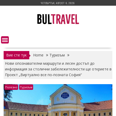
Skip
ЧЕТВЪРТЪК, АВГУСТ 6, 2026
to
content
Вие сте тук
Home
Туризъм
Нови опознавателни маршрути и лесен достъп до
информация за столични забележителности ще откриете в
Проект „Виртуално все по-позната София“
Полезно
Туризъм