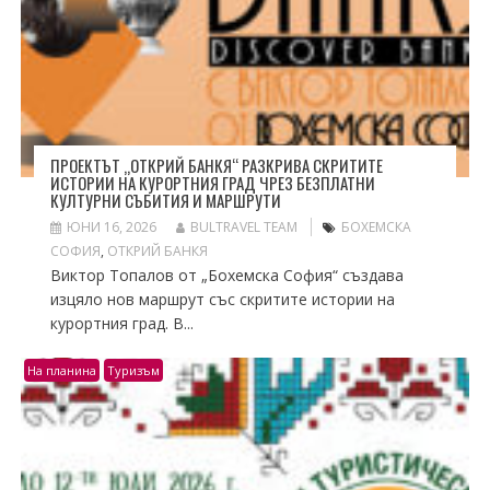
ПРОЕКТЪТ „ОТКРИЙ БАНКЯ“ РАЗКРИВА СКРИТИТЕ
ИСТОРИИ НА КУРОРТНИЯ ГРАД ЧРЕЗ БЕЗПЛАТНИ
КУЛТУРНИ СЪБИТИЯ И МАРШРУТИ
ЮНИ 16, 2026
BULTRAVEL TEAM
БОХЕМСКА
СОФИЯ
,
ОТКРИЙ БАНКЯ
Виктор Топалов от „Бохемска София“ създава
изцяло нов маршрут със скритите истории на
курортния град. В...
На планина
Туризъм