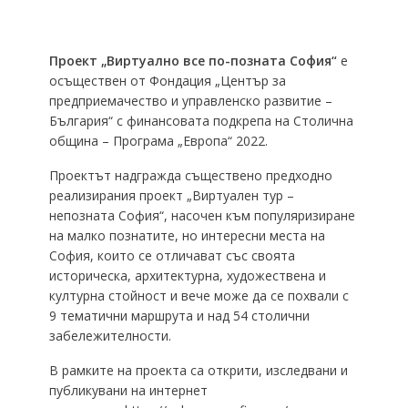
Проект „Виртуално все по-позната София“
е
осъществен от Фондация „Център за
предприемачество и управленско развитие –
България“ с финансовата подкрепа на Столична
община – Програма „Европа“ 2022.
Проектът надгражда съществено предходно
реализирания проект „Виртуален тур –
непозната София“, насочен към популяризиране
на малко познатите, но интересни места на
София, които се отличават със своята
историческа, архитектурна, художествена и
културна стойност и вече може да се похвали с
9 тематични маршрута и над 54 столични
забележителности.
В рамките на проекта са открити, изследвани и
публикувани на интернет