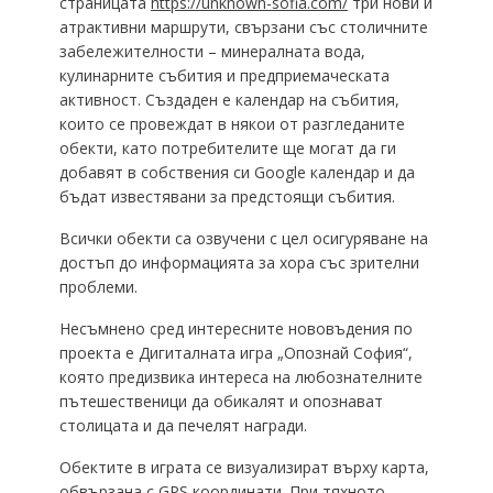
страницата
https://unknown-sofia.com/
три нови и
атрактивни маршрути, свързани със столичните
забележителности – минералната вода,
кулинарните събития и предприемаческата
активност. Създаден е календар на събития,
които се провеждат в някои от разгледаните
обекти, като потребителите ще могат да ги
добавят в собствения си Google календар и да
бъдат известявани за предстоящи събития.
Всички обекти са озвучени с цел осигуряване на
достъп до информацията за хора със зрителни
проблеми.
Несъмнено сред интересните нововъдения по
проекта е Дигиталната игра „Опознай София“,
която предизвика интереса на любознателните
пътешественици да обикалят и опознават
столицата и да печелят награди.
Обектите в играта се визуализират върху карта,
обвързана с GPS координати. При тяхното