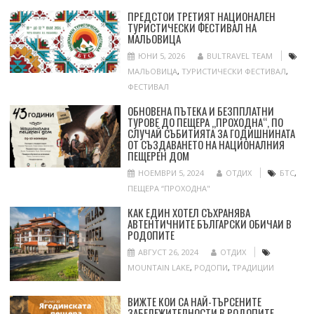
ПРЕДСТОИ ТРЕТИЯТ НАЦИОНАЛЕН
ТУРИСТИЧЕСКИ ФЕСТИВАЛ НА
МАЛЬОВИЦА
ЮНИ 5, 2026
BULTRAVEL TEAM
МАЛЬОВИЦА
,
ТУРИСТИЧЕСКИ ФЕСТИВАЛ
,
ФЕСТИВАЛ
ОБНОВЕНА ПЪТЕКА И БЕЗППЛАТНИ
ТУРОВЕ ДО ПЕЩЕРА „ПРОХОДНА“, ПО
СЛУЧАЙ СЪБИТИЯТА ЗА ГОДИШНИНАТА
ОТ СЪЗДАВАНЕТО НА НАЦИОНАЛНИЯ
ПЕЩЕРЕН ДОМ
НОЕМВРИ 5, 2024
ОТДИХ
БТС
,
ПЕЩЕРА “ПРОХОДНА"
КАК ЕДИН ХОТЕЛ СЪХРАНЯВА
АВТЕНТИЧНИТЕ БЪЛГАРСКИ ОБИЧАИ В
РОДОПИТЕ
АВГУСТ 26, 2024
ОТДИХ
MOUNTAIN LAKE
,
РОДОПИ
,
ТРАДИЦИИ
ВИЖТЕ КОИ СА НАЙ-ТЪРСЕНИТЕ
ЗАБЕЛЕЖИТЕЛНОСТИ В РОДОПИТЕ