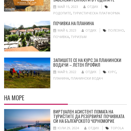
МАЙ 15, 2023
ОТДИХ
РОДОПИТЕ
,
ТУРИСТИЧЕСКА ПЛАТФОРМА
ПОЧИВКА НА ПЛАНИНА
МАЙ 6, 2023
ОТДИХ
ПОЛЕЗНО
,
ПОЧИВКА
,
ТУРИЗЪМ
ЗАПИШЕТЕ СЕ НА КУРС ЗА ПЛАНИНСКИ
ВОДАЧИ – ЛЕТЕН ПРОФИЛ
МАЙ 9, 2022
ОТДИХ
КУРС
,
ПЛАНИНА
,
ПЛАНИНСКИ ВОДАЧ
НА МОРЕ
ВИРТУАЛЕН АСИСТЕНТ ПОМАГА НА
ТУРИСТИТЕ ДА РЕЗЕРВИРАТ ПОЧИВКАТА
СИ НА БЪЛГАРСКОТО ЧЕРНОМОРИЕ
ЮЛИ 29, 2024
ОТДИХ
TOPOLA