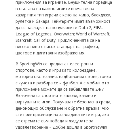
приключения за играчите. Внушителна поредица
в състава на казино игрите впечатлява
хазартния тип играчи с кено на живо, блекджек,
рулетка и бакара. Геймърите имат възможност
да се насладят на популярните Dota 2; FIFA,
League of Legends, Overwatch; World of Warcraft;
Starcraft; Call of Duty. Приключенията са на
високо ниво с висок стандарт на графики,
цветове и дигитални изображения.
В SportingWin се предлагат електронни
спортове, както и игри като колоездене,
моторни състезания, надбягвания с коне, гонки
с кучета и разбира се – футбол. А с мобилното
приложение можете да се забавлявате 24/7.
Включени са спортните залози, казино и
виртуалните игри. Получавате безопасна среда,
денонощно обслужване и обратна връзка. Ако
сте привърженици на завладяващите игри, ако
се стремите към победа и жадувате за
удовлетворение – Добре дошли в SportingWin!