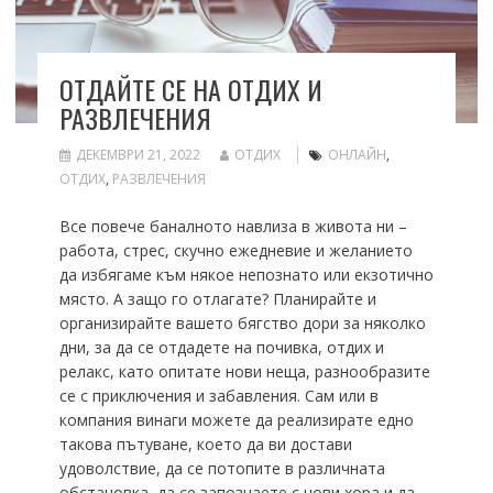
ОТДАЙТЕ СЕ НА ОТДИХ И
РАЗВЛЕЧЕНИЯ
ДЕКЕМВРИ 21, 2022
ОТДИХ
ОНЛАЙН
,
ОТДИХ
,
РАЗВЛЕЧЕНИЯ
Все повече баналното навлиза в живота ни –
работа, стрес, скучно ежедневие и желанието
да избягаме към някое непознато или екзотично
място. А защо го отлагате? Планирайте и
организирайте вашето бягство дори за няколко
дни, за да се отдадете на почивка, отдих и
релакс, като опитате нови неща, разнообразите
се с приключения и забавления. Сам или в
компания винаги можете да реализирате едно
такова пътуване, което да ви достави
удоволствие, да се потопите в различната
обстановка, да се запознаете с нови хора и да