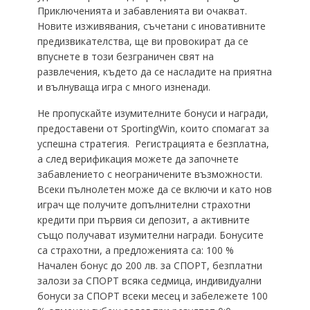
Приключенията и забавленията ви очакват.
Новите изживявания, съчетани с иновативните
предизвикателства, ще ви провокират да се
впуснете в този безграничен свят на
развлечения, където да се насладите на приятна
и вълнуваща игра с много изненади.
Не пропускайте изумителните бонуси и награди,
предоставени от SportingWin, които спомагат за
успешна стратегия. Регистрацията е безплатна,
а след верификация можете да започнете
забавлението с неограничените възможности.
Всеки пълнолетен може да се включи и като нов
играч ще получите допълнителни страхотни
кредити при първия си депозит, а активните
също получават изумителни награди. Бонусите
са страхотни, а предложенията са: 100 %
Начален бонус до 200 лв. за СПОРТ, безплатни
залози за СПОРТ всяка седмица, индивидуални
бонуси за СПОРТ всеки месец и забележете 100