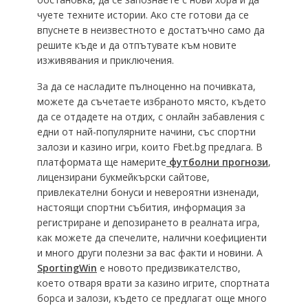
чуете техните истории. Ако сте готови да се
впуснете в неизвестното е достатъчно само да
решите къде и да отпътувате към новите
изживявания и приключения.
За да се насладите пълноценно на почивката,
можете да съчетаете избраното място, където
да се отдадете на отдих, с онлайн забавления с
едни от най-популярните начини, със спортни
залози и казино игри, които Fbet.bg предлага. В
платформата ще намерите
футболни прогнози
,
лицензирани букмейкърски сайтове,
привлекателни бонуси и невероятни изненади,
настоящи спортни събития, информация за
регистриране и депозирането в реалната игра,
как можете да спечелите, налични коефициенти
и много други полезни за вас факти и новини. А
SportingWin
е новото предизвикателство,
което отваря врати за казино игрите, спортната
борса и залози, където се предлагат още много