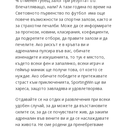
% отменен губещ залог при резултат 0:0.
Впечатляващо, нали? А тази година по време на
Световното първенство по футбол има още
повече възможности за спортни залози, както и
за страхотни печалби. Може да се информирате
за прогнози, новини, класирания, коефициенти,
да подкрепяте отбори, да правите залози и да
печелите. Ако рискът е в кръвта ви и
адреналина пулсира във вас, обичате
изненадите и изкушенията, то тук е мястото,
където всеки фен и запалянко, всеки играч и
геймър маниак ще получи това, от което се
нуждае. Ако обичате победите и притежавате
страст към приключенията, SportingWin ще ви
хареса, защото завладява и удовлетворява.
Отдавайте се на отдих и развлечения при всеки
удобен случай, за да можете да възстановите
силите си, за да се почувствате жив, да закипи
адреналин във вените ви и да се наслаждавате
на живота. Не сме родени да пренебрегваме