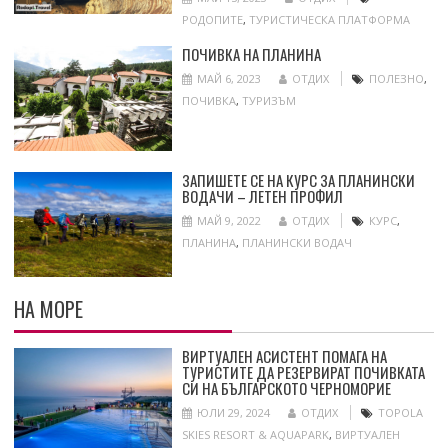
РОДОПИТЕ
,
ТУРИСТИЧЕСКА ПЛАТФОРМА
ПОЧИВКА НА ПЛАНИНА
МАЙ 6, 2023
ОТДИХ
ПОЛЕЗНО
,
ПОЧИВКА
,
ТУРИЗЪМ
ЗАПИШЕТЕ СЕ НА КУРС ЗА ПЛАНИНСКИ
ВОДАЧИ – ЛЕТЕН ПРОФИЛ
МАЙ 9, 2022
ОТДИХ
КУРС
,
ПЛАНИНА
,
ПЛАНИНСКИ ВОДАЧ
НА МОРЕ
ВИРТУАЛЕН АСИСТЕНТ ПОМАГА НА
ТУРИСТИТЕ ДА РЕЗЕРВИРАТ ПОЧИВКАТА
СИ НА БЪЛГАРСКОТО ЧЕРНОМОРИЕ
ЮЛИ 29, 2024
ОТДИХ
TOPOLA
SKIES RESORT & AQUAPARK
,
ВИРТУАЛЕН