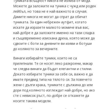
Туниката всъщност никога не излиза от мода.
Можете да заложите на туника с чужд или роден
лейбъл, но това не е най-важното в случая.
Дамите никога не могат да спрат да обичат
туниката. За един небрежен аутфит, когато
искате да изразете малкото момиче във вас,
най-добре е да заложите именно на тази сладка
и същевременно изискана дреха, която може да
сдвоите с боти за дневните ви изяви и ботуши
до коляното за вечерните.
Винаги избирайте туники, които не са
прилепнали. Те се носят леко разкроени, макар
че следва винаги да бъдат елегантни и стилни.
Докато избирате туники за себе си, важно е да
имате предвид типа на тялото си. За повечето
жени с дълги крака, туниките с дължина до или
дори под коляното изглеждат най-добре, но ако
сте с невисок ръст, по-добре се откажете да
носите такива модели.