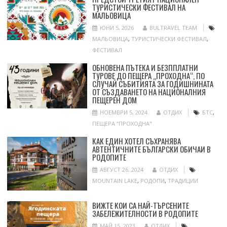
ТУРИСТИЧЕСКИ ФЕСТИВАЛ НА
МАЛЬОВИЦА
ЮНИ 5, 2026
BULTRAVEL TEAM
МАЛЬОВИЦА
,
ТУРИСТИЧЕСКИ ФЕСТИВАЛ
,
ФЕСТИВАЛ
ОБНОВЕНА ПЪТЕКА И БЕЗППЛАТНИ
ТУРОВЕ ДО ПЕЩЕРА „ПРОХОДНА“, ПО
СЛУЧАЙ СЪБИТИЯТА ЗА ГОДИШНИНАТА
ОТ СЪЗДАВАНЕТО НА НАЦИОНАЛНИЯ
ПЕЩЕРЕН ДОМ
НОЕМВРИ 5, 2024
ОТДИХ
БТС
,
ПЕЩЕРА “ПРОХОДНА"
КАК ЕДИН ХОТЕЛ СЪХРАНЯВА
АВТЕНТИЧНИТЕ БЪЛГАРСКИ ОБИЧАИ В
РОДОПИТЕ
АВГУСТ 26, 2024
ОТДИХ
MOUNTAIN LAKE
,
РОДОПИ
,
ТРАДИЦИИ
ВИЖТЕ КОИ СА НАЙ-ТЪРСЕНИТЕ
ЗАБЕЛЕЖИТЕЛНОСТИ В РОДОПИТЕ
МАЙ 15, 2023
ОТДИХ