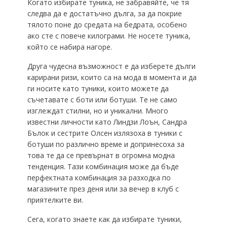
Когато избирате туника, не забравяйте, че тя
следва да е достатъчно дълга, за да покрие
тялото поне до средата на бедрата, особено
ако сте с повече килограми. Не носете туника,
който се набира нагоре.
Друга чудесна възможност е да изберете дълги
карирани ризи, които са на мода в момента и да
ги носите като туники, които можете да
съчетавате с боти или ботуши. Те не само
изглеждат стилни, но и уникални. Много
известни личности като Линдзи Лоън, Сандра
Бълок и сестрите Олсен излязоха в туники с
ботуши по различно време и допринесоха за
това те да се превърнат в огромна модна
тенденция. Тази комбинация може да бъде
перфектната комбинация за разходка по
магазините през деня или за вечер в клуб с
приятелките ви.
Сега, когато знаете как да избирате туники,