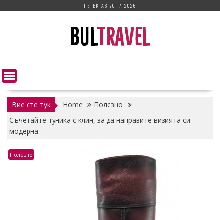
Skip
ПЕТЪК, АВГУСТ 7, 2026
to
content
Вие сте тук
Home
Полезно
Съчетайте туника с клин, за да направите визията си
модерна
Полезно