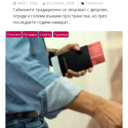
МАЙ 1, 2026
BULTRAVEL TEAM
ГАБИОНИ
Габионите традиционно се свързват с дворове,
огради и големи външни пространства, но през
последните години намират...
Полезно
Почивка
Съвети
Туризъм