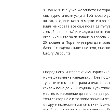
“COVID-19 не е убил желанието на хора
към туристически услуги. Той просто у
няколко години. Когато мерките в разл
видя, че хората все още искат да пъту
„семейна почивка“ или „луксозно пътув
ограниченията за пътуване в Европа, к
20 процента. Поръчките през дигиталн
база“ – споделя Свилен Петков, съосн
Luxury Discounts
.
Според него, интересът към туристичес
може да изчезне изведнъж. „През пос
туристите в много страни и очакваният
криза – поне до 2030 година. Туристич
местното население да започне да про
този сектор не е и толкова зависим от
от други икономически сегменти. Всич
устойчивост за да излезе от кризата б