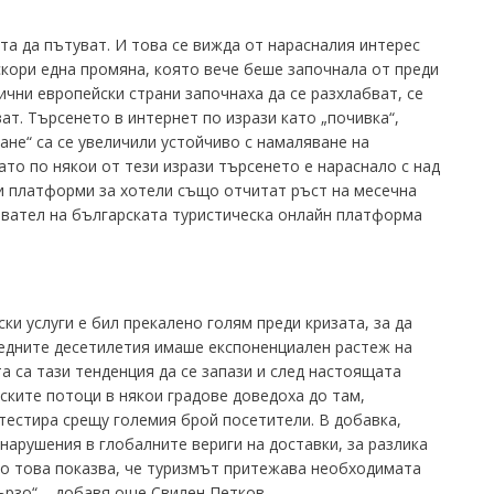
та да пътуват. И това се вижда от нарасналия интерес
скори една промяна, която вече беше започнала от преди
ични европейски страни започнаха да се разхлабват, се
ват. Търсенето в интернет по изрази като „почивка“,
ане“ са се увеличили устойчиво с намаляване на
ато по някои от тези изрази търсенето е нараснало с над
и платформи за хотели също отчитат ръст на месечна
овател на българската туристическа онлайн платформа
ки услуги е бил прекалено голям преди кризата, за да
ледните десетилетия имаше експоненциален растеж на
а са тази тенденция да се запази и след настоящата
еските потоци в някои градове доведоха до там,
тестира срещу големия брой посетители. В добавка,
 нарушения в глобалните вериги на доставки, за разлика
ко това показва, че туризмът притежава необходимата
ързо“ – добавя още Свилен Петков.