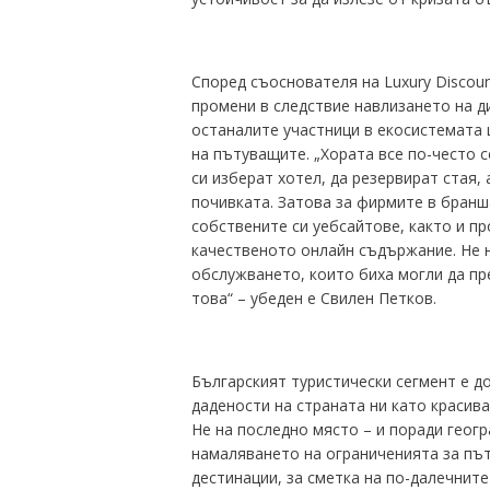
Според съоснователя на Luxury Discou
промени в следствие навлизането на д
останалите участници в екосистемата 
на пътуващите. „Хората все по-често 
си изберат хотел, да резервират стая, 
почивката. Затова за фирмите в бранш
собствените си уебсайтове, както и п
качественото онлайн съдържание. Не н
обслужването, които биха могли да пр
това“ – убеден е Свилен Петков.
Българският туристически сегмент е д
дадености на страната ни като красив
Не на последно място – и поради геог
намаляването на ограниченията за път
дестинации, за сметка на по-далечните