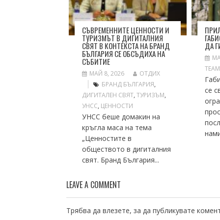
СЪВРЕМЕННИТЕ ЦЕННОСТИ И
ПРИ
ТУРИЗМЪТ В ДИГИТАЛНИЯ
ГАБИ
СВЯТ В КОНТЕКСТА НА БРАНД
ДА Г
БЪЛГАРИЯ СЕ ОБСЪДИХА НА
МА
СЪБИТИЕ
TEA
МАЙ 8, 2026
ОТДИХ
Габ
БРАНД БЪЛГАРИЯ
,
се с
ДИГИТАЛЕН СВЯТ
,
ТУРИЗЪМ
,
огр
УНСС
,
ЦЕННОСТИ
прос
УНСС беше домакин на
пос
кръгла маса на тема
нами
„Ценностите в
обществото в дигиталния
свят. Бранд България...
LEAVE A COMMENT
Трябва да
влезете
, за да публикувате комен