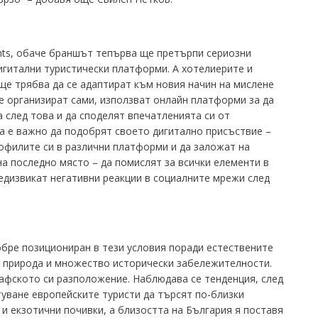
nts, обаче браншът тепърва ще претърпи сериозни
игитални туристически платформи. А хотелиерите и
ще трябва да се адаптират към новия начин на мислене
се организират сами, използват онлайн платформи за да
а след това и да споделят впечатленията си от
а е важно да подобрят своето дигитално присъствие –
рофилите си в различни платформи и да заложат на
а последно място – да помислят за всички елементи в
едизвикат негативни реакции в социалните мрежи след
обре позициониран в тези условия поради естествените
а природа и множество исторически забележителности.
рафското си разположение. Наблюдава се тенденция, след
уване европейските туристи да търсят по-близки
 и екзотични почивки, а близостта на България я поставя