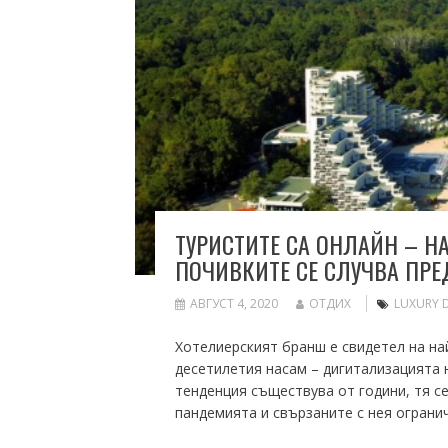
ТУРИСТИТЕ СА ОНЛАЙН – Н
ПОЧИВКИТЕ СЕ СЛУЧВА ПРЕ
АВГУСТ 4, 2020
ОТДИХ
LUXURY 
Хотелиерският бранш е свидетел на на
десетилетия насам – дигитализацията н
тенденция съществува от години, тя се
пандемията и свързаните с нея ограни