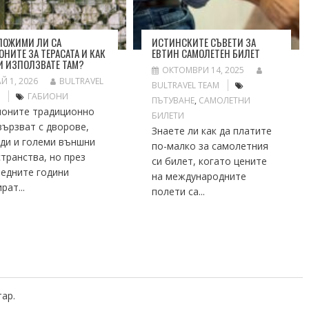
ЛОЖИМИ ЛИ СА
ИСТИНСКИТЕ СЪВЕТИ ЗА
ОНИТЕ ЗА ТЕРАСАТА И КАК
ЕВТИН САМОЛЕТЕН БИЛЕТ
И ИЗПОЛЗВАТЕ ТАМ?
ОКТОМВРИ 14, 2025
Й 1, 2026
BULTRAVEL
BULTRAVEL TEAM
M
ГАБИОНИ
ПЪТУВАНЕ
,
САМОЛЕТНИ
ионите традиционно
БИЛЕТИ
вързват с дворове,
Знаете ли как да платите
ади и големи външни
по-малко за самолетния
транства, но през
си билет, когато цените
ледните години
на международните
рат...
полети са...
тар.