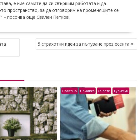
става, е ние самите да си свършим работата и да
то пространство, за да отговорим на променящите се
“ – посочва още Свилен Петков.
ата
5 страхотни идеи за пътуване през есента
Полезно
Почивка
Съвети
Туризъм