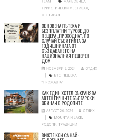
TEAM
МАЛЬОВИЦА
,
ТУРИСТИЧЕСКИ ФЕСТИВАЛ
,
ФЕСТИВАЛ
ОБНОВЕНА ПЪТЕКА И
БЕЗППЛАТНИ ТУРОВЕ ДО
ПЕЩЕРА „ПРОХОДНА“, ПО
СЛУЧАЙ СЪБИТИЯТА ЗА
ГОДИШНИНАТА ОТ
СЪЗДАВАНЕТО НА
НАЦИОНАЛНИЯ ПЕЩЕРЕН
ДОМ
НОЕМВРИ 5, 2024
ОТДИХ
БТС
,
ПЕЩЕРА
“ПРОХОДНА"
КАК ЕДИН ХОТЕЛ СЪХРАНЯВА
АВТЕНТИЧНИТЕ БЪЛГАРСКИ
ОБИЧАИ В РОДОПИТЕ
АВГУСТ 26, 2024
ОТДИХ
MOUNTAIN LAKE
,
РОДОПИ
,
ТРАДИЦИИ
ВИЖТЕ КОИ СА НАЙ-